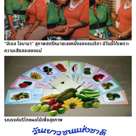
"มิเชล โอบามา" สุภาพสตรีหมายเลขหนึ่งของอเมริกา มีวันนี้ได้เพราะ
ความเสียสละของแม่
รณรงค์บริโภคผลไม้เพื่อสุขภาพ