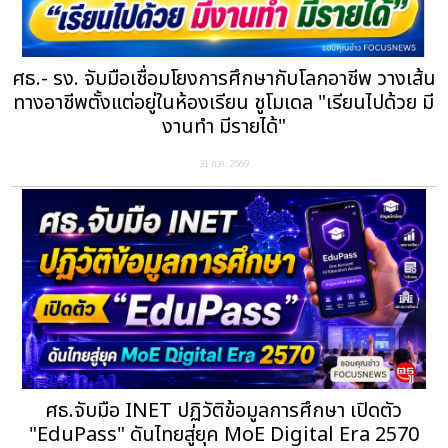
ศธ.- รง. จับมือเชื่อมโยงการศึกษากับโลกอาชีพ วางเส้น
ทางอาชีพตั้งแต่อยู่ในห้องเรียน ชูโมเดล "เรียนไปด้วย มี
งานทำ มีรายได้"
31 ก.ค. 2569
ศธ.จับมือ INET ปฏิวัติข้อมูลการศึกษา เปิดตัว
"EduPass" ดันไทยสู่ยุค MoE Digital Era 2570