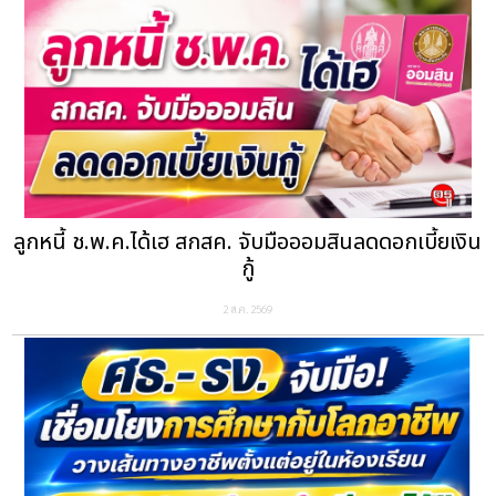
ลูกหนี้ ช.พ.ค.ได้เฮ สกสค. จับมือออมสินลดดอกเบี้ยเงิน
กู้
2 ส.ค. 2569