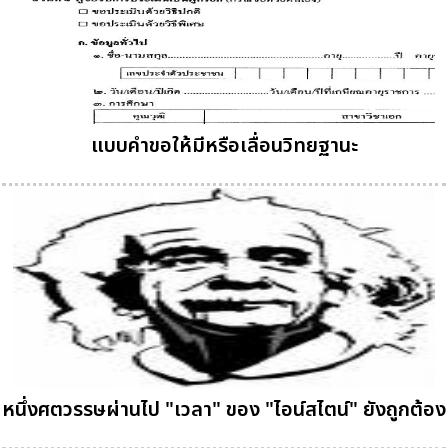
แบบคำขอให้มีหรือเลื่อนวิทยฐานะ
หนึ่งศตวรรษผ่านไป "เวลา" ของ "ไอน์สไตน์" ยังถูกต้อง