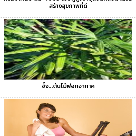
สร้างสุขภาพที่ดี
จั๋ง...ต้นไม้ฟอกอากาศ