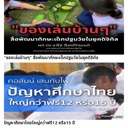
"ของเล่นบ้านๆ" สื่อพัฒนาทักษะเด็กปฐมวัยในยุคดิจิทัล
ปัญหาศึกษาไทยใหญ่กว่าฟรี12 หรือ15 ปี