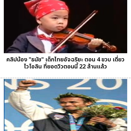
คลิปน้อง "ธนัช" เด็กไทยอัจฉริยะ ตอน 4 ขวบ เดี่ยว
ไวโอลิน ที่ยอดวิวตอนนี้ 22 ล้านแล้ว