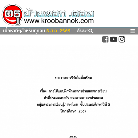
เนื้อหาดีๆสำหรับทุกคน
8 ส.ค. 2569
☰
ค้นหา