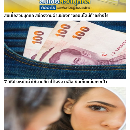
สินเชื่อส่วนบุคคล สมัครง่ายผ่านช่องทางออนไลน์ทำอย่างไร
7 วิธีประหยัดค่าใช้จ่ายที่ทำได้จริง เหลือเงินเก็บแน่นกระเป๋า