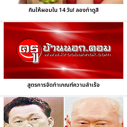
กินให้ผอมใน 14 วัน! ลองทำดูสิ
สูตรการจัดทำเกณฑ์ความสำเร็จ