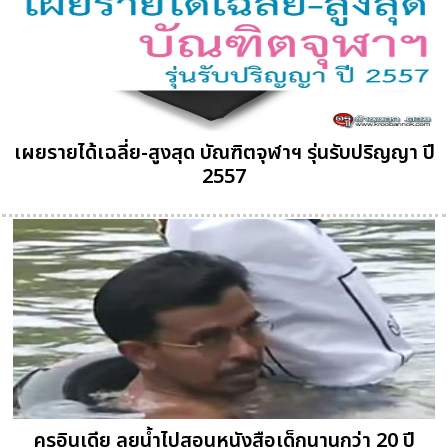
เผยรายได้เฉลี่ย-สูงสุด บัณฑิตจุฬาฯ รุ่นรับปริญญา ปี
2557
ครูอินเดีย ลุยน้ำไปสอนหนังสือเด็กนานกว่า 20 ปี