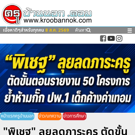
เนื้อหาดีๆสำหรับทุกคน
8 ส.ค. 2569
☰
ค้นหา
หน้าแรกครูบ้านนอก
ข่าว/บทความ
ข่าวการศึกษา
"พิเชฐ" ลุยลดภาระครู ตัดขั้น