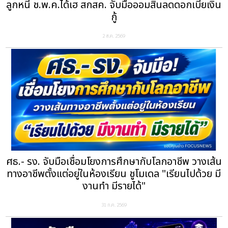
ลูกหนี้ ช.พ.ค.ได้เฮ สกสค. จับมือออมสินลดดอกเบี้ยเงิน
กู้
2 ส.ค. 2569
ศธ.- รง. จับมือเชื่อมโยงการศึกษากับโลกอาชีพ วางเส้น
ทางอาชีพตั้งแต่อยู่ในห้องเรียน ชูโมเดล "เรียนไปด้วย มี
งานทำ มีรายได้"
31 ก.ค. 2569