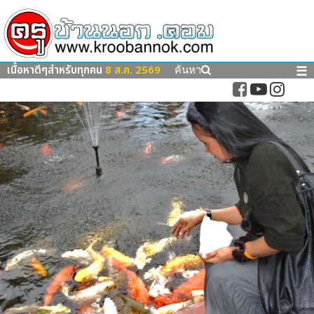
เนื้อหาดีๆสำหรับทุกคน
8 ส.ค. 2569
☰
ค้นหา