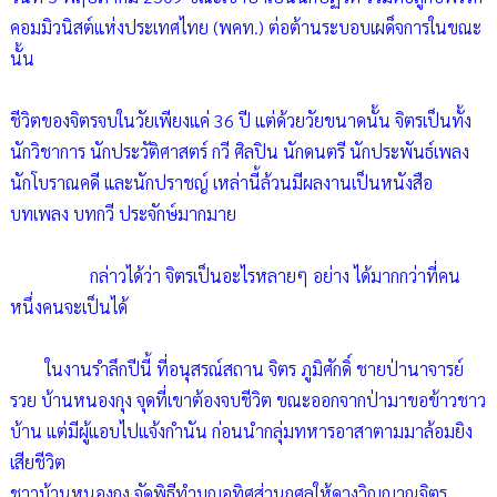
คอมมิวนิสต์แห่งประเทศไทย (พคท.) ต่อต้านระบอบเผด็จการในขณะ
นั้น
ชีวิตของจิตรจบในวัยเพียงแค่ 36 ปี แต่ด้วยวัยขนาดนั้น จิตรเป็นทั้ง
นักวิชาการ นักประวัติศาสตร์ กวี ศิลปิน นักดนตรี นักประพันธ์เพลง
นักโบราณคดี และนักปราชญ์ เหล่านี้ล้วนมีผลงานเป็นหนังสือ
บทเพลง บทกวี ประจักษ์มากมาย
กล่าวได้ว่า จิตรเป็นอะไรหลายๆ อย่าง ได้มากกว่าที่คน
หนึ่งคนจะเป็นได้
ในงานรำลึกปีนี้ ที่อนุสรณ์สถาน จิตร ภูมิศักดิ์ ชายป่านาจารย์
รวย บ้านหนองกุง จุดที่เขาต้องจบชีวิต ขณะออกจากป่ามาขอข้าวชาว
บ้าน แต่มีผู้แอบไปแจ้งกำนัน ก่อนนำกลุ่มทหารอาสาตามมาล้อมยิง
เสียชีวิต
ชาวบ้านหนองกุง จัดพิธีทำบุญอุทิศส่วนกุศลให้ดวงวิญญาณจิตร