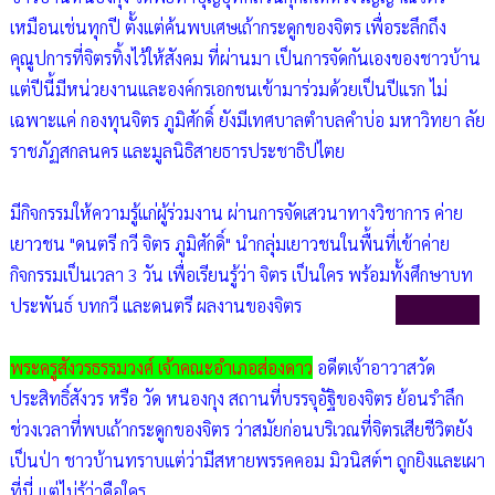
เหมือนเช่นทุกปี ตั้งแต่ค้นพบเศษเถ้ากระดูกของจิตร เพื่อระลึกถึง
คุณูปการที่จิตรทิ้งไว้ให้สังคม ที่ผ่านมา เป็นการจัดกันเองของชาวบ้าน
แต่ปีนี้มีหน่วยงานและองค์กรเอกชนเข้ามาร่วมด้วยเป็นปีแรก ไม่
เฉพาะแค่ กองทุนจิตร ภูมิศักดิ์ ยังมีเทศบาลตำบลคำบ่อ มหาวิทยา ลัย
ราชภัฏสกลนคร และมูลนิธิสายธารประชาธิปไตย
มีกิจกรรมให้ความรู้แก่ผู้ร่วมงาน ผ่านการจัดเสวนาทางวิชาการ ค่าย
เยาวชน "ดนตรี กวี จิตร ภูมิศักดิ์" นำกลุ่มเยาวชนในพื้นที่เข้าค่าย
กิจกรรมเป็นเวลา 3 วัน เพื่อเรียนรู้ว่า จิตร เป็นใคร พร้อมทั้งศึกษาบท
ประพันธ์ บทกวี และดนตรี ผลงานของจิตร
พระครูสังวรธรรมวงศ์ เจ้าคณะอำเภอส่องดาว
อดีตเจ้าอาวาสวัด
ประสิทธิ์สังวร หรือ วัด หนองกุง สถานที่บรรจุอัฐิของจิตร ย้อนรำลึก
ช่วงเวลาที่พบเถ้ากระดูกของจิตร ว่าสมัยก่อนบริเวณที่จิตรเสียชีวิตยัง
เป็นป่า ชาวบ้านทราบแต่ว่ามีสหายพรรคคอม มิวนิสต์ฯ ถูกยิงและเผา
ที่นี่ แต่ไม่รู้ว่าคือใคร