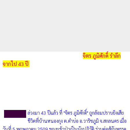
จิตร ภูมิศักดิ์ รำลึก
จากไป 43 ปี
ล่วงมา 43 ปีแล้ว ที่ "จิตร ภูมิศักดิ์" ถูกล้อมปราบยิงเสีย
ชีวิตที่บ้านหนองกุง ต.คำบ่อ อ.วาริชภูมิ จ.สกลนคร เมื่อ
วันที่ 5 พฤษภาคม 2509 ขณะเข้าป่าเป็นนักปฏิวัติ ร่วมต่อสู้กับพรรค