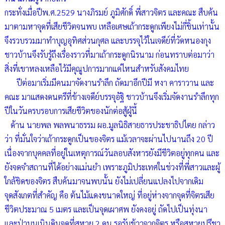
กระทั่งเมื่อปีพ.ศ.2529 นางภิรมย์ ภูมิศักดิ์ พี่สาวจิตร และคณะ สืบค้น
มาตามหาจุดที่เสียชีวิตจนพบ เหลือเศษเถ้ากระดูกเพียงไม่กี่ชิ้นเท่านั้น
จึงรวบรวมมาทำบุญอุทิศส่วนกุศล และบรรจุไว้ในเจดีย์ที่วัดหนองกุง
ชาวบ้านจึงรับรู้ถึงเรื่องราวที่มาเถ้ากระดูกนิรนาม ก่อนทราบต่อมาว่า
สิ่งที่เขาหลงเหลือไว้มีคุณูปการมากแค่ไหนสำหรับสังคมไทย
ปีต่อมาเริ่มมีคนมาจัดงานรำลึก ถัดมาอีกปีมี หงา คาราวาน และ
คณะ มาแสดงดนตรีที่ข้างเจดีย์บรรจุอัฐิ ชาวบ้านจึงเริ่มจัดงานรำลึกทุก
ปีในวันครบรอบการเสียชีวิตของนักต่อสู้ผู้นี้
ด้าน นายพล พลพนาธรรม ผอ.มูลนิธิสายธารประชาธิปไตย กล่าว
ว่า ที่มั่นใจว่าเถ้ากระดูกเป็นของจิตร แม้เวลาจะผ่านไปนานถึง 20 ปี
เนื่องจากบุคคลที่อยู่ในเหตุการณ์วันลอบสังหารยังมีชีวิตอยู่ทุกคน และ
ยังจดจำสถานที่ได้อย่างแม่นยำ เพราะภูมิประเทศในช่วงที่พี่สาวและผู้
ใกล้ชิดของจิตร สืบค้นมาจนพบนั้น ยังไม่เปลี่ยนแปลงไปจากเดิม
จุดสังเกตที่สำคัญ คือ ต้นไม้แดงขนาดใหญ่ ที่อยู่ห่างจากจุดที่จิตรเสีย
ชีวิตประมาณ 5 เมตร และเป็นจุดเผาศพ ยังคงอยู่ ถัดไปเป็นทุ่งนา
และป่าบนเนินดินจุดที่สหาย 2 คน รอรับข้าวจากจิตร หรือสหายปรีชา