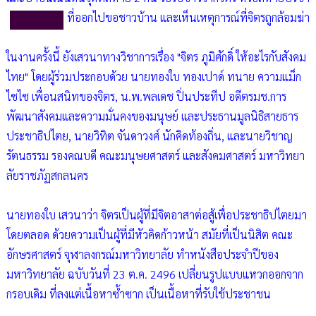
ที่ออกไปขอชาวบ้าน และเห็นเหตุการณ์ที่จิตรถูกล้อมฆ่า
ในงานครั้งนี้ ยังเสวนาทางวิชาการเรื่อง "จิตร ภูมิศักดิ์ ให้อะไรกับสังคม
ไทย" โดยผู้ร่วมประกอบด้วย นายทองใบ ทองเปาด์ ทนาย ความแม็ก
ไซไซ เพื่อนสนิทของจิตร, น.พ.พลเดช ปิ่นประทีป อดีตรมช.การ
พัฒนาสังคมและความมั่นคงของมนุษย์ และประธานมูลนิธิสายธาร
ประชาธิปไตย, นายวิทิต จันดาวงศ์ นักคิดท้องถิ่น, และนายวิชาญ
รัตนธรรม รองคณบดี คณะมนุษยศาสตร์ และสังคมศาสตร์ มหาวิทยา
ลัยราชภัฏสกลนคร
นายทองใบ เสวนาว่า จิตรเป็นผู้ที่มีจิตอาสาต่อสู้เพื่อประชาธิปไตยมา
โดยตลอด ด้วยความเป็นผู้ที่มีหัวคิดก้าวหน้า สมัยที่เป็นนิสิต คณะ
อักษรศาสตร์ จุฬาลงกรณ์มหาวิทยาลัย ทำหนังสือประจำปีของ
มหาวิทยาลัย ฉบับวันที่ 23 ต.ค. 2496 เปลี่ยนรูปแบบแหวกออกจาก
กรอบเดิม ที่ลงแต่เนื้อหาซ้ำซาก เป็นเนื้อหาที่รับใช้ประชาชน