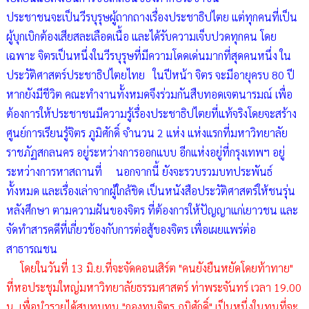
ประชาชนจะเป็นวีรบุรุษผู้ถากถางเรื่องประชาธิปไตย แต่ทุกคนที่เป็น
ผู้บุกเบิกต้องเสียสละเลือดเนื้อ และได้รับความเจ็บปวดทุกคน โดย
เฉพาะ จิตรเป็นหนึ่งในวีรบุรุษที่มีความโดดเด่นมากที่สุดคนหนึ่ง ใน
ประวัติศาสตร์ประชาธิปไตยไทย ในปีหน้า จิตร จะมีอายุครบ 80 ปี
หากยังมีชีวิต คณะทำงานทั้งหมดจึงร่วมกันสืบทอดเจตนารมณ์ เพื่อ
ต้องการให้ประชาชนมีความรู้เรื่องประชาธิปไตยที่แท้จริงโดยจะสร้าง
ศูนย์การเรียนรู้จิตร ภูมิศักดิ์ จำนวน 2 แห่ง แห่งแรกที่มหาวิทยาลัย
ราชภัฏสกลนคร อยู่ระหว่างการออกแบบ อีกแห่งอยู่ที่กรุงเทพฯ อยู่
ระหว่างการหาสถานที่ นอกจากนี้ ยังจะรวบรวมบทประพันธ์
ทั้งหมด และเรื่องเล่าจากผู้ใกล้ชิด เป็นหนังสือประวัติศาสตร์ให้ชนรุ่น
หลังศึกษา ตามความฝันของจิตร ที่ต้องการให้ปัญญาแก่เยาวชน และ
จัดทำสารคดีที่เกี่ยวข้องกับการต่อสู้ของจิตร เพื่อเผยแพร่ต่อ
สาธารณชน
โดยในวันที่ 13 มิ.ย.ที่จะจัดคอนเสิร์ต "คนยังยืนหยัดโดยท้าทาย"
ที่หอประชุมใหญ่มหาวิทยาลัยธรรมศาสตร์ ท่าพระจันทร์ เวลา 19.00
น. เพื่อนำรายได้สมทบทุน "กองทุนจิตร ภูมิศักดิ์" เป็นหนึ่งในทุนที่จะ