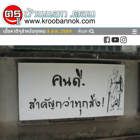
เนื้อหาดีๆสำหรับทุกคน
8 ส.ค. 2569
☰
ค้นหา