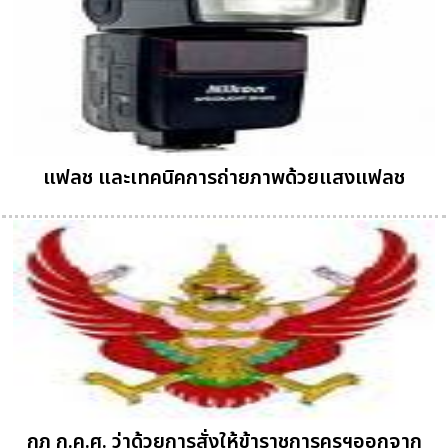
แฟลช และเทคนิคการถ่ายภาพด้วยแสงแฟลช
กฏ ก.ค.ศ. ว่าด้วยการสั่งให้ข้าราชการครูฯออกจาก