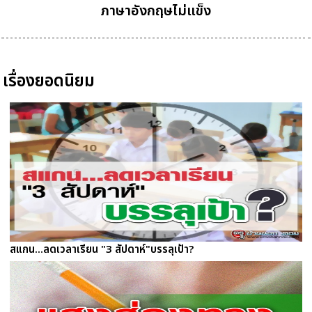
ภาษาอังกฤษไม่แข็ง
เรื่องยอดนิยม
สแกน...ลดเวลาเรียน "3 สัปดาห์"บรรลุเป้า?