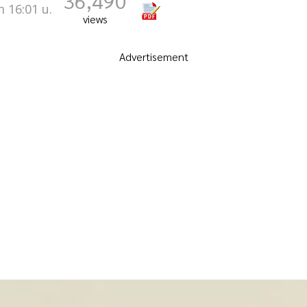
36,490
า 16:01 น.
views
Advertisement