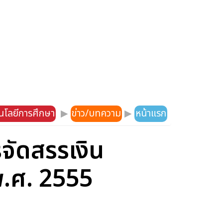
โลยีการศึกษา
▶
ข่าว/บทความ
▶
หน้าแรก
จัดสรรเงิน
พ.ศ. 2555