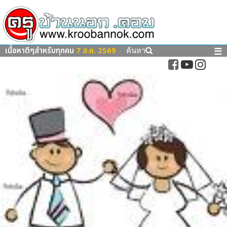
เนื้อหาดีๆสำหรับทุกคน
7 ส.ค. 2569
☰
ค้นหา