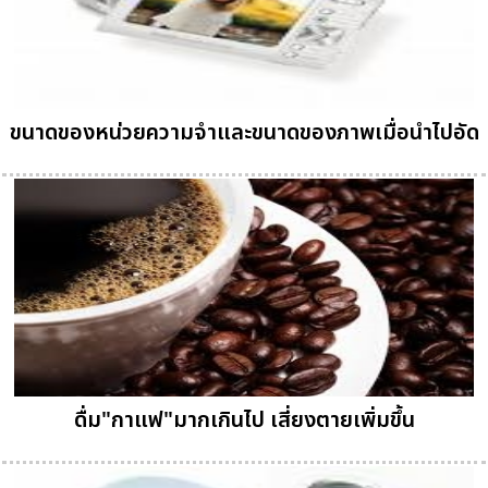
ขนาดของหน่วยความจำและขนาดของภาพเมื่อนำไปอัด
ดื่ม"กาแฟ"มากเกินไป เสี่ยงตายเพิ่มขึ้น