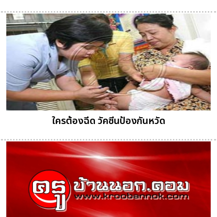
ใครต้องฉีด วัคซีนป้องกันหวัด