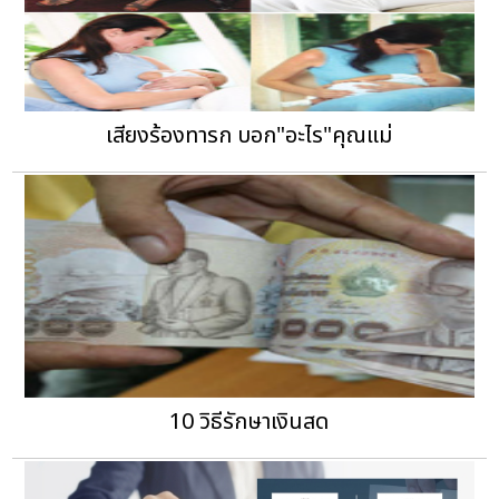
เสียงร้องทารก บอก"อะไร"คุณแม่
10 วิธีรักษาเงินสด