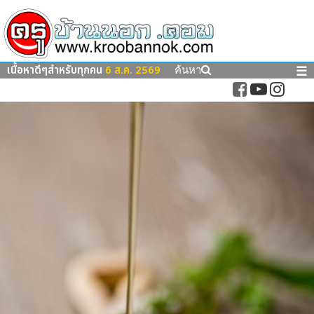
เนื้อหาดีๆสำหรับทุกคน
6 ส.ค. 2569
☰
ค้นหา