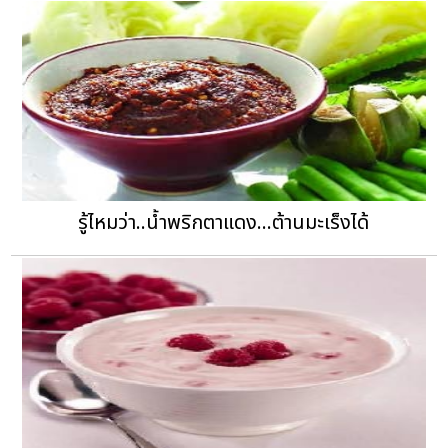
รู้ไหมว่า..น้ำพริกตาแดง...ต้านมะเร็งได้