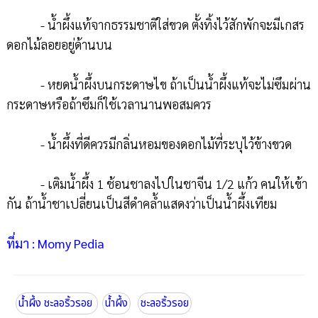
- น้ำผึ้งแท้จากธรรมชาติใส่ขวด ตั้งทิ้งไว้สักพักจะมีเกสร
ดอกไม้ลอยอยู่ด้านบน
- หยดน้ำผึ้งบนกระดาษไข ถ้าเป็นน้ำผึ้งแท้จะไม่ซึมผ่าน
กระดาษหรือถ้าซึมก็ใช้เวลานานพอสมควร
- น้ำผึ้งที่ดีควรมีกลิ่นหอมของดอกไม้ที่ระบุไว้ข้างขวด
- เติมน้ำผึ้ง 1 ช้อนชาลงไปในชาจีน 1/2 แก้ว คนให้เข้า
กัน ถ้าน้ำชาเปลี่ยนเป็นสีดำคล้ำแสดงว่าเป็นน้ำผึ้งเทียม
ที่มา : Momy Pedia
น้ำผึ้ง ชะลอริ้วรอย
น้ำผึ้ง
ชะลอริ้วรอย