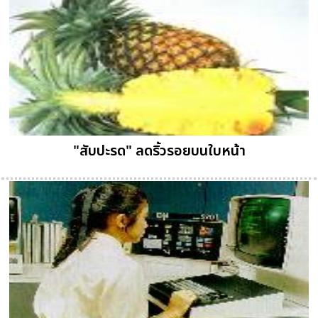
"สับปะรด" ลดริ้วรอยบนใบหน้า