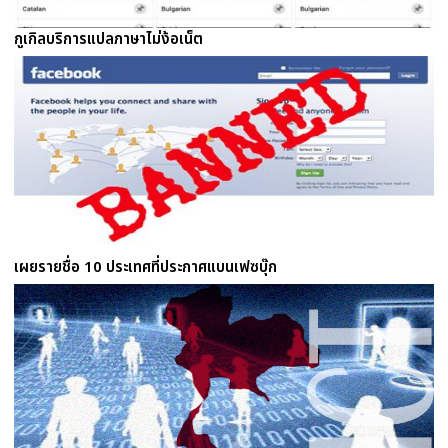
กูเกิลบริการแปลภาษาไม่ง้อเน็ต
เผยรายชื่อ 10 ประเทศที่ประกาศแบนเฟซบุ๊ก