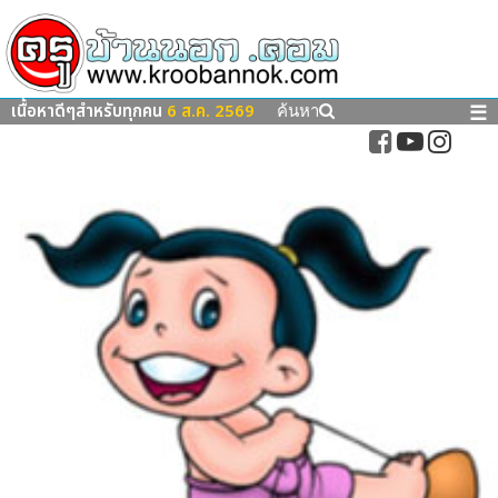
เนื้อหาดีๆสำหรับทุกคน
6 ส.ค. 2569
☰
ค้นหา