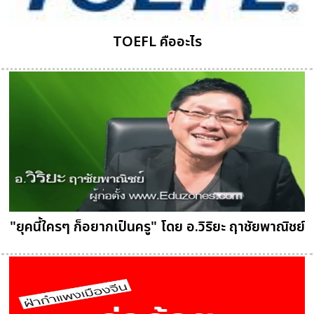
TOEFL คืออะไร
"ยุคนี้ใครๆ ก็อยากเป็นครู" โดย อ.วิริยะ ฤาชัยพาณิชย์