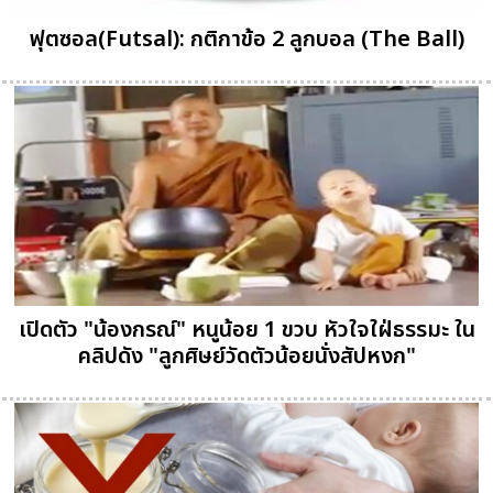
ฟุตซอล(Futsal): กติกาข้อ 2 ลูกบอล (The Ball)
เปิดตัว "น้องกรณ์" หนูน้อย 1 ขวบ หัวใจใฝ่ธรรมะ ใน
คลิปดัง "ลูกศิษย์วัดตัวน้อยนั่งสัปหงก"