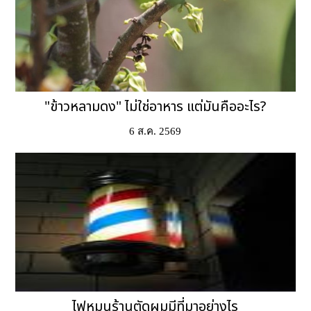
"ข้าวหลามดง" ไม่ใช่อาหาร แต่มันคืออะไร?
6 ส.ค. 2569
ไฟหมุนร้านตัดผมมีที่มาอย่างไร