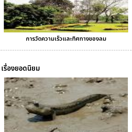
การวัดความเร็วและทิศทางของลม
เรื่องยอดนิยม