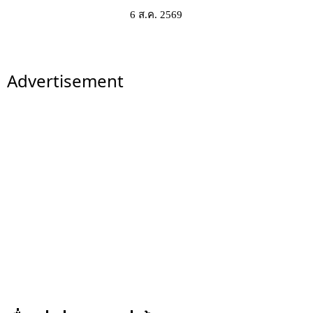
6 ส.ค. 2569
Advertisement