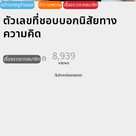
หน้าแรกครูบ้านนอก
ข่าว/บทความ
เรื่องราวจากสมาชิก
ตัวเลขที่ชอบบอกนิสัยทาง
ความคิด
8,939
เรื่องราวจากสมาชิก
views
Advertisement