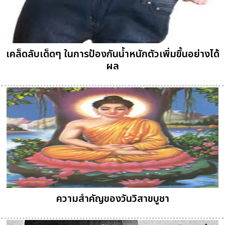
เคล็ดลับเด็ดๆ ในการป้องกันน้ำหนักตัวเพิ่มขึ้นอย่างได้
ผล
ความสำคัญของวันวิสาขบูชา