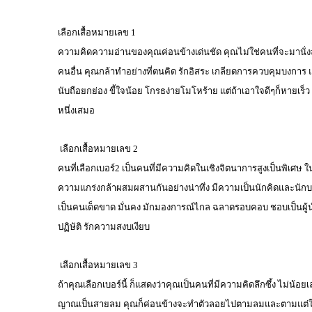
เลือกเสื้อหมายเลข 1
ความคิดความอ่านของคุณค่อนข้างเด่นชัด คุณไม่ใช่คนที่จะมานั่
คนอื่น คุณกล้าทำอย่างที่ตนคิด รักอิสระ เกลียดการควบคุมบงการ แ
นับถือยกย่อง ขี้ใจน้อย โกรธง่ายโมโหร้าย แต่ถ้าเอาใจดีๆก็หายเร็ว เ
หนึ่งเสมอ
เลือกเสื้อหมายเลข 2
คนที่เลือกเบอร์2 เป็นคนที่มีความคิดในเชิงจิตนาการสูงเป็นพิเศษ 
ความแกร่งกล้าผสมผสานกันอย่างน่าทึ่ง มีความเป็นนักคิดและนัก
เป็นคนเด็ดขาด มั่นคง มักมองการณ์ไกล ฉลาดรอบคอบ ชอบเป็นผู้นำเ
ปฏิษัติ รักความสงบเงียบ
เลือกเสื้อหมายเลข 3
ถ้าคุณเลือกเบอร์นี้ ก็แสดงว่าคุณเป็นคนที่มีความคิดลึกซึ้ง ไม่น้อย
ญาณเป็นสายลม คุณก็ค่อนข้างจะทำตัวลอยไปตามลมและตามแต่ใจต