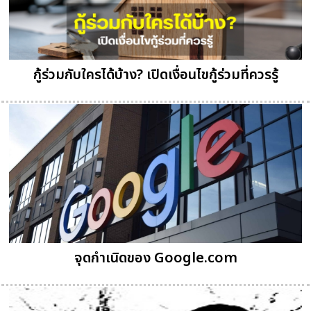
กู้ร่วมกับใครได้บ้าง? เปิดเงื่อนไขกู้ร่วมที่ควรรู้
จุดกำเนิดของ Google.com