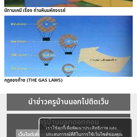
นิทานเคมี เรื่อง ถ่านหินมหัศจรรย์
กฎของก๊าซ (THE GAS LAWS)
นำข่าวครูบ้านนอกไปติดเว็บ
ครูบ้านนอกดอทคอม
เราใช้คุกกี้เพื่อพัฒนาประสิทธิภาพ และ
เว็บไซต์เพื่อครู ข่าวการศึกษา ความรู้ การศึกษาไทย
ประสบการณ์ที่ดีในการใช้เว็บไซต์ของคุณ