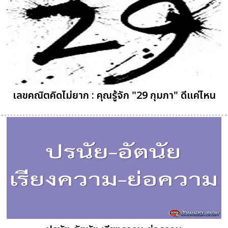
เลขคณิตคิดไม่ยาก : คุณรู้จัก "29 กุมภา" ดีแค่ไหน