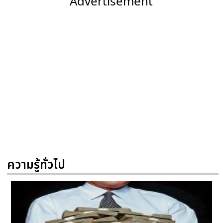
Advertisement
ความรู้ทั่วไป