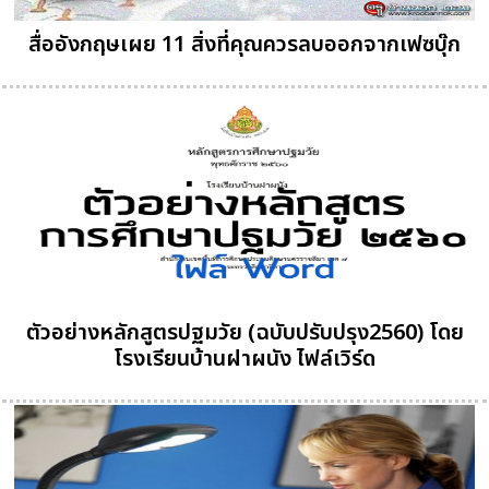
สื่ออังกฤษเผย 11 สิ่งที่คุณควรลบออกจากเฟซบุ๊ก
ตัวอย่างหลักสูตรปฐมวัย (ฉบับปรับปรุง2560) โดย
โรงเรียนบ้านฝาผนัง ไฟล์เวิร์ด