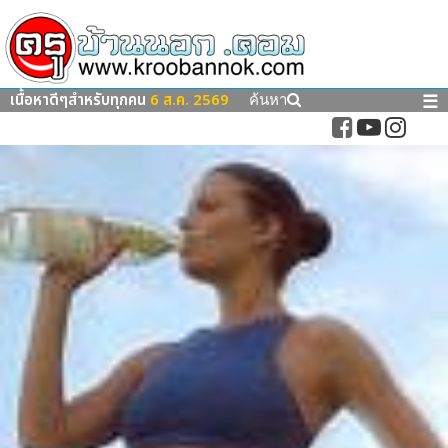
เนื้อหาดีๆสำหรับทุกคน
6 ส.ค. 2569
☰
ค้นหา