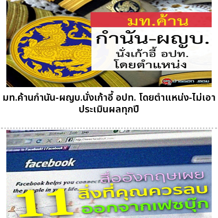
มท.ค้านกำนัน-ผญบ.นั่งเก้าอี้ อปท. โดยตำแหน่ง-ไม่เอา
ประเมินผลทุกปี