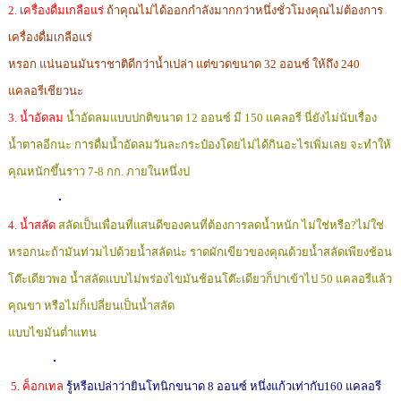
2. เครื่องดื่มเกลือแร
ถ้าคุณไม่ได้ออกกำลังมากกว่าหนึ่งชั่วโมงคุณไม่ต้องการ
เครื่องดื่มเกลือแร่
หรอก แน่นอนมันราชาติดีกว่าน้ำเปล่า แต่ขวดขนาด 32 ออนซ์ ให้ถึง 240
แคลอรีเชียวนะ
3. น้ำอัดลม
น้ำอัดลมแบบปกติขนาด 12 ออนซ์ มี 150 แคลอรี นี่ยังไม่นับเรื่อง
น้ำตาลอีกนะ การดื่มน้ำอัดลมวันละกระป๋องโดยไม่ได้กินอะไรเพิ่มเลย จะทำให้
คุณหนักขึ้นราว 7-8 กก. ภายในหนึ่งป
4. น้ำสลัด
สลัดเป็นเพื่อนที่แสนดีของคนที่ต้องการลดน้ำหนัก ไม่ใช่หรือ?ไม่ใช่
หรอกนะถ้ามันท่วมไปด้วยน้ำสลัดน่ะ ราดผักเขียวของคุณด้วยน้ำสลัดเพียงช้อน
โต๊ะเดียวพอ น้ำสลัดแบบไม่พร่องไขมันช้อนโต๊ะเดียวก็ปาเข้าไป 50 แคลอรีแล้ว
คุณขา หรือไม่ก็เปลี่ยนเป็นน้ำสลัด
แบบไขมันต่ำแทน
5. ค็อกเทล
รู้หรือเปล่าว่ายินโทนิกขนาด 8 ออนซ์ หนึ่งแก้วเท่ากับ160 แคลอรี