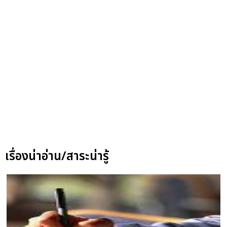
เรื่องน่าอ่าน/สาระน่ารู้