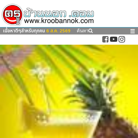
เนื้อหาดีๆสำหรับทุกคน
6 ส.ค. 2569
☰
ค้นหา