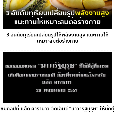
3 อันดับทุเรียนเปลี่ยนรูปให้พลังงานสูง แนะทานให้
เหมาะสมต่อร่างกาย
ชมคลิปที่ แอ๊ด คาราบาว จัดเอ็มวี "นาวารัฐบุรุษ" ให้บิ๊กตู่