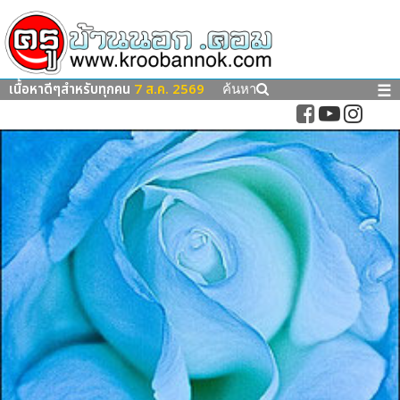
เนื้อหาดีๆสำหรับทุกคน
7 ส.ค. 2569
☰
ค้นหา