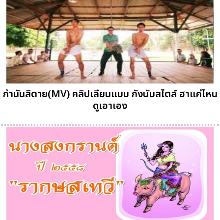
กำนันสิตาย(MV) คลิปเลียนแบบ กังนัมสไตล์ ฮาแค่ไหน
ดูเอาเอง