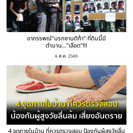
อาถรรพณ์"นรกซานติก้า" ที่ดินนี้มี
ตำนาน..."เลือด"!!!
6 ส.ค. 2569
4 จุดภายในบ้าน ที่ควรตรวจสอบ ป้องกันผู้สูงวัยลื่น