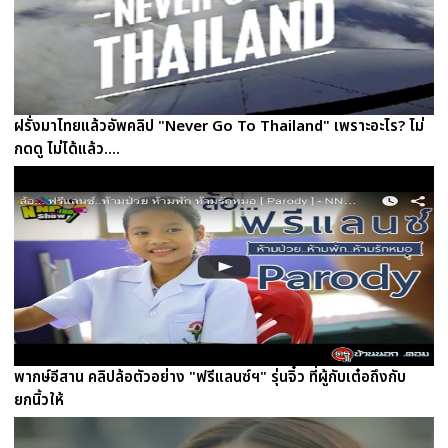
ฝรั่งมาไทยแล้วอัพคลิป "Never Go To Thailand" เพราะอะไร? ไม่
กดดู ไม่ได้แล้ว....
พากษ์อีสาน คลิปล้อตัวอย่าง "ฟรีแลนซ์ฯ" รุ่นจิ๋ว ที่ผู้กับเต๋อถึงกับ
ยกนิ้วให้