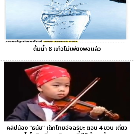
ดื่มน้ำ 8 แก้วไม่เพียงพอแล้ว
คลิปน้อง "ธนัช" เด็กไทยอัจฉริยะ ตอน 4 ขวบ เดี่ยว