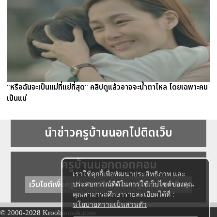
"หรือฉันจะเป็นแม่ที่แย่ที่สุด" คลิปดูแล้วอาจจะน้ำตาไหล โดยเฉพาะคน
เป็นแม่
นำข่าวครูบ้านนอกไปติดเว็บ
ครูบ้านนอกดอทคอม
เราใช้คุกกี้เพื่อพัฒนาประสิทธิภาพ และ
เว็บไซต์เพื่อครู ข่าวการศึกษา ความรู้ การศึกษาไทย
ประสบการณ์ที่ดีในการใช้เว็บไซต์ของคุณ
คุณสามารถศึกษารายละเอียดได้ที่ :
นโยบายความเป็นส่วนตัว
© 2000-2028 Kroobannok.com