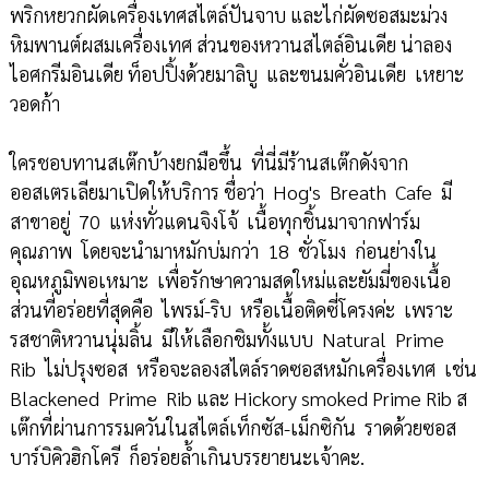
พริกหยวกผัดเครื่องเทศสไตล์ปันจาบ และไก่ผัดซอสมะม่วง
หิมพานต์ผสมเครื่องเทศ ส่วนของหวานสไตล์อินเดีย น่าลอง
ไอศกรีมอินเดีย ท็อปปิ้งด้วยมาลิบู และขนมคั่วอินเดีย เหยาะ
วอดก้า
ใครชอบทานสเต๊กบ้างยกมือขึ้น ที่นี่มีร้านสเต๊กดังจาก
ออสเตรเลียมาเปิดให้บริการ ชื่อว่า Hog's Breath Cafe มี
สาขาอยู่ 70 แห่งทั่วแดนจิงโจ้ เนื้อทุกชิ้นมาจากฟาร์ม
คุณภาพ โดยจะนำมาหมักบ่มกว่า 18 ชั่วโมง ก่อนย่างใน
อุณหภูมิพอเหมาะ เพื่อรักษาความสดใหม่และยัมมี่ของเนื้อ
ส่วนที่อร่อยที่สุดคือ ไพรม์-ริบ หรือเนื้อติดซี่โครงค่ะ เพราะ
รสชาติหวานนุ่มลิ้น มีให้เลือกชิมทั้งแบบ Natural Prime
Rib ไม่ปรุงซอส หรือจะลองสไตล์ราดซอสหมักเครื่องเทศ เช่น
Blackened Prime Rib และ Hickory smoked Prime Rib ส
เต๊กที่ผ่านการรมควันในสไตล์เท็กซัส-เม็กซิกัน ราดด้วยซอส
บาร์บิคิวฮิกโครี ก็อร่อยล้ำเกินบรรยายนะเจ้าคะ.