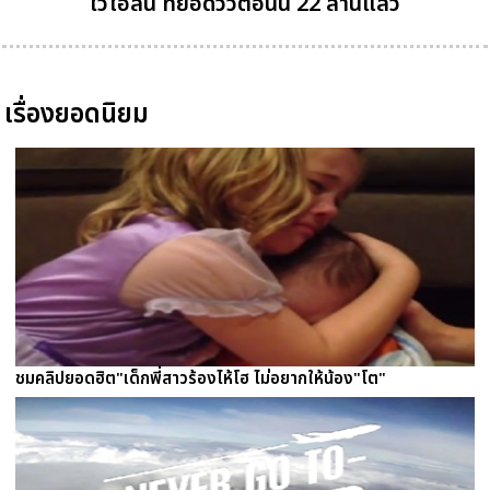
ไวโอลิน ที่ยอดวิวตอนนี้ 22 ล้านแล้ว
เรื่องยอดนิยม
ชมคลิปยอดฮิต"เด็กพี่สาวร้องไห้โฮ ไม่อยากให้น้อง"โต"