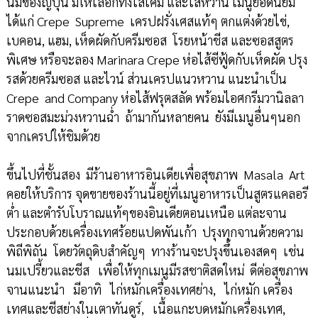
นิ่มของญี่ปุ่น มีให้เลือกทั้งไส้เค็ม และไส้หวาน เมนูยอดนิยม
ได้แก่ Crepe Supreme เครปฝรั่งเศสแท้ๆ ตกแต่งด้วยไข่,
เบคอน, แฮม, เห็ดผัดกับครีมซอส โรยหน้าชีส และซอสสูตร
พิเศษ หรือจะลอง Marinara Crepe ห่อไส้ซีฟู้ดกับเห็ดผัด ปรุง
รสด้วยครีมซอส และไวน์ ส่วนเครปแนวหวาน แนะนำเป็น
Crepe and Company ห่อไส้ฟรุตสลัด พร้อมไอศกรีมวานิลลา
ราดซอสมะม่วงหวานฉ่ำ ถ้ามากันหลายคน ยังมีเมนูอื่นๆนอก
จากเครปให้ชิมด้วย
ขึ้นไปที่ชั้นสอง มีร้านอาหารอินเดียเพื่อสุขภาพ Masala Art
คอยให้บริการ จุดขายของร้านนี้อยู่ที่เมนูอาหารเป็นสูตรแคลอรี
ต่ำ และตำรับโบราณแท้ๆของอินเดียตอนเหนือ แต่ละจาน
ประกอบด้วยเครื่องเทศร้อยแปดพันเก้า ปรุงทุกจานด้วยความ
พิถีพิถัน โดยวัตถุดิบสำคัญๆ ทางร้านจะปรุงขึ้นเองสดๆ เช่น
นมเปรี้ยวและชีส เพื่อให้ทุกเมนูมีรสชาติสดใหม่ ดีต่อสุขภาพ
จานแนะนำ มีอาทิ ไก่หมักเครื่องเทศย่าง, ไก่หมัก เครื่อง
เทศและชีสย่างในเตาทันดูร์, เนื้อแกะบดหมักเครื่องเทศ,