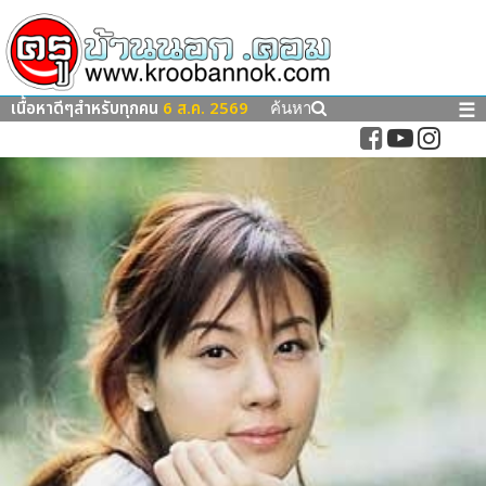
เนื้อหาดีๆสำหรับทุกคน
6 ส.ค. 2569
☰
ค้นหา