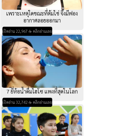
เพราะเหตุใดขณะที่ต้มไข่ จึงมีฟอง
อากาศลอยออกมา
เปิดอ่าน 22,967 ☕ คลิกอ่านเลย
7 ยี่ห้อน้ำดื่มไฮโซ แพงที่สุดในโลก
เปิดอ่าน 32,742 ☕ คลิกอ่านเลย