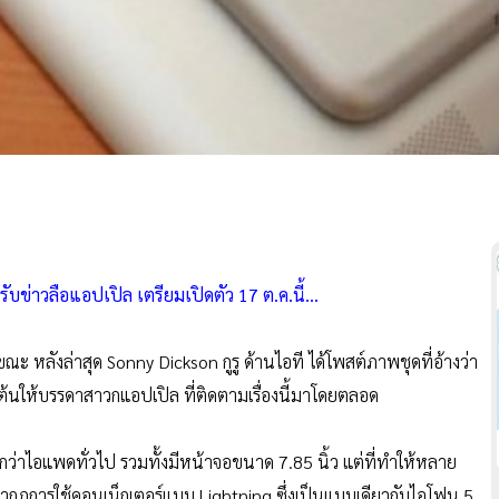
รับข่าวลือแอปเปิล เตรียมเปิดตัว 17 ต.ค.นี้...
ุกขณะ หลังล่าสุด Sonny Dickson กูรู ด้านไอที ได้โพสต์ภาพชุดที่อ้างว่า
ต้นให้บรรดาสาวกแอปเปิล ที่ติดตามเรื่องนี้มาโดยตลอด
็กกว่าไอแพดทั่วไป รวมทั้งมีหน้าจอขนาด 7.85 นิ้ว แต่ที่ทำให้หลาย
พปรากฏการใช้คอนเน็กเตอร์แบบ Lightning ซึ่งเป็นแบบเดียวกับไอโฟน 5