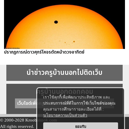
ปรากฏการณ์ดาวศุกร์โคจรตัดหน้าดวงอาทิตย์
นำข่าวครูบ้านนอกไปติดเว็บ
ครูบ้านนอกดอทคอม
เราใช้คุกกี้เพื่อพัฒนาประสิทธิภาพ และ
เว็บไซต์เพื่อครู ข่าวการศึกษา ความรู้ การศึกษาไทย
ประสบการณ์ที่ดีในการใช้เว็บไซต์ของคุณ
คุณสามารถศึกษารายละเอียดได้ที่ :
นโยบายความเป็นส่วนตัว
© 2000-2028 Kroobannok.com
All rights reserved.
ยอมรับ