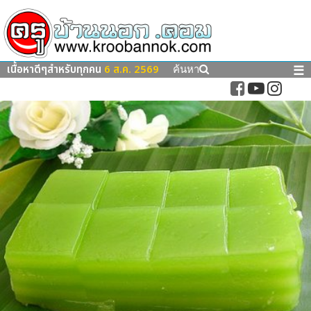
เนื้อหาดีๆสำหรับทุกคน
6 ส.ค. 2569
☰
ค้นหา