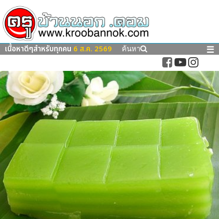
เนื้อหาดีๆสำหรับทุกคน
6 ส.ค. 2569
☰
ค้นหา