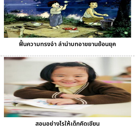
ฟื้นความทรงจำ ลำนำบทอาขยานย้อนยุค
สอนอย่างไรให้เด็กคิดเขียน