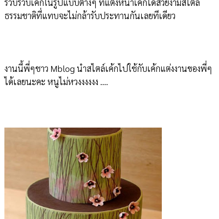
รวบรวบเค้กในรูปแบบต่างๆ ที่แต่งหน้าเค้กได้สวยงามสไตล์
ธรรมชาติที่แทบจะไม่กล้ารับประทานกันเลยทีเดียว
งานนี้พี่ๆชาว Mblog นำสไตล์เค้กไปใช้กับเค้กแต่งงานของพี่ๆ
ได้เลยนะคะ หนูไม่หวงงงงงง ....