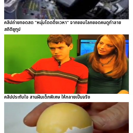
คลิปถ่ายทอดสด "หนุ่มโดดดิ่งเวหา" จากขอบโลกยอดคนดูทำลาย
สถิติยูทูป
คลิปประทับใจ สานฝันเด็กพิเศษ ให้กลายเป็นจริง