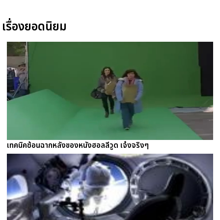
เรื่องยอดนิยม
เทคนิคซ้อนฉากหลังของหนังฮอลลีวูด เจ๋งจริงๆ