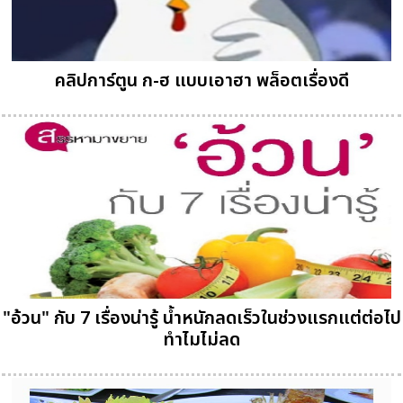
คลิปการ์ตูน ก-ฮ แบบเอาฮา พล็อตเรื่องดี
"อ้วน" กับ 7 เรื่องน่ารู้ น้ำหนักลดเร็วในช่วงแรกแต่ต่อไป
ทำไมไม่ลด