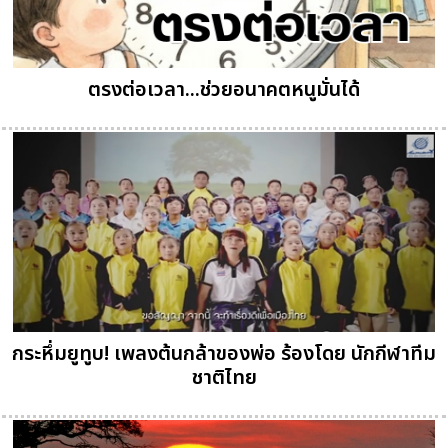
ตรงต่อเวลา...ช่วยอนาคตหนูมั่นได้
กระหึ่มยูทูบ! เพลงต้นกล้าของพ่อ ร้องโดย นักกีฬาทีม
ชาติไทย