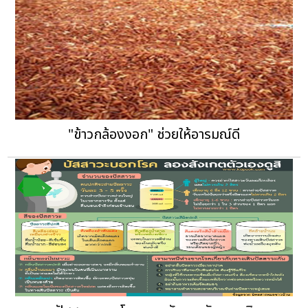
"ข้าวกล้องงอก" ช่วยให้อารมณ์ดี