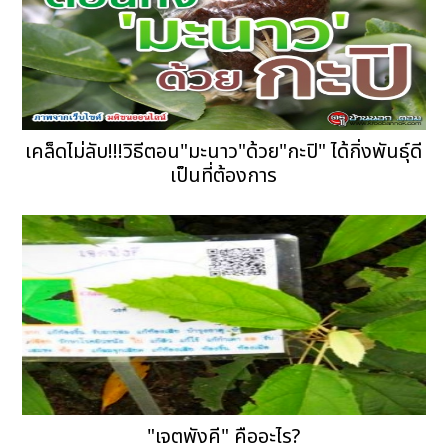
เคล็ดไม่ลับ!!!วิธีตอน"มะนาว"ด้วย"กะปิ" ได้กิ่งพันธุ์ดี
เป็นที่ต้องการ
"เจตพังคี" คืออะไร?