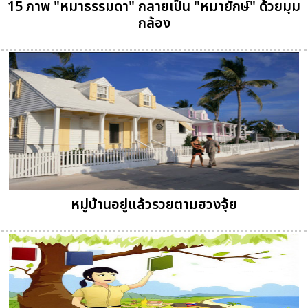
15 ภาพ "หมาธรรมดา" กลายเป็น "หมายักษ์" ด้วยมุม
กล้อง
หมู่บ้านอยู่แล้วรวยตามฮวงจุ้ย