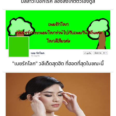
ปัสสาวะบอกโรค ลองสังเกตตัวเองดูสิ
"เนยรักโลก" วลีเด็ดสุดฮิต ที่ฮอตที่สุดในขณะนี้