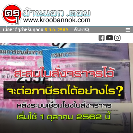
เนื้อหาดีๆสำหรับทุกคน
8 ส.ค. 2569
☰
ค้นหา