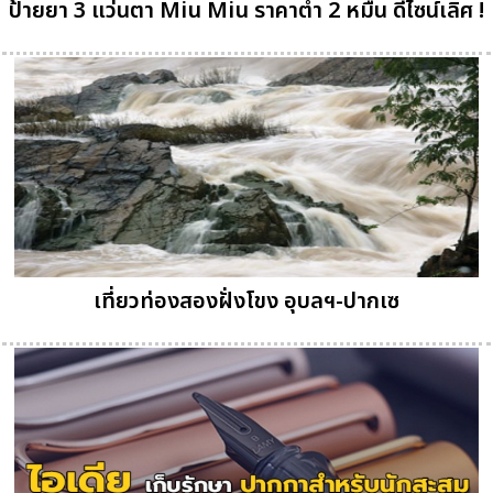
ป้ายยา 3 แว่นตา Miu Miu ราคาต่ำ 2 หมื่น ดีไซน์เลิศ !
เที่ยวท่องสองฝั่งโขง อุบลฯ-ปากเซ