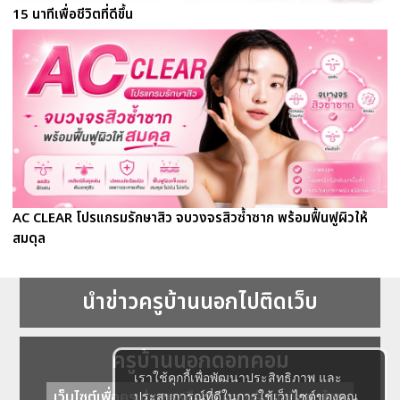
15 นาทีเพื่อชีวิตที่ดีขึ้น
AC CLEAR โปรแกรมรักษาสิว จบวงจรสิวซ้ำซาก พร้อมฟื้นฟูผิวให้
สมดุล
นำข่าวครูบ้านนอกไปติดเว็บ
ครูบ้านนอกดอทคอม
เราใช้คุกกี้เพื่อพัฒนาประสิทธิภาพ และ
เว็บไซต์เพื่อครู ข่าวการศึกษา ความรู้ การศึกษาไทย
ประสบการณ์ที่ดีในการใช้เว็บไซต์ของคุณ