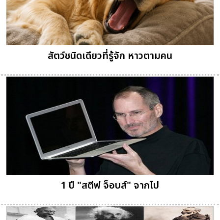
สัตว์ชนิดเดียวที่รู้จัก หาวตามคน
1 ปี "สตีฟ จ็อบส์" จากไป