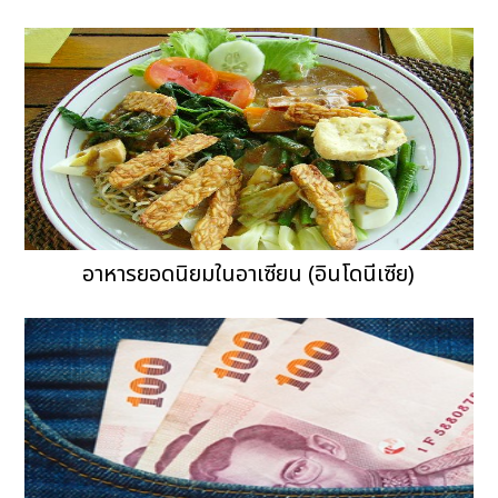
อาหารยอดนิยมในอาเซียน (อินโดนีเซีย)