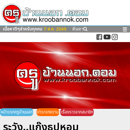
เนื้อหาดีๆสำหรับทุกคน
7 ส.ค. 2569
☰
ค้นหา
หน้าแรกครูบ้านนอก
ข่าว/บทความ
เรื่องราวจากสมาชิก
ระวัง..แก๊งธูปหอม