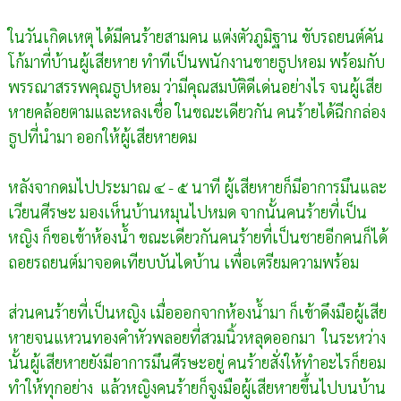
ในวันเกิดเหตุ ได้มีคนร้ายสามคน แต่งตัวภูมิฐาน ขับรถยนต์คัน
โก้มาที่บ้านผู้เสียหาย ทำทีเป็นพนักงานขายธูปหอม พร้อมกับ
พรรณาสรรพคุณธูปหอม ว่ามีคุณสมบัติดีเด่นอย่างไร จนผู้เสีย
หายคล้อยตามและหลงเชื่อ ในขณะเดียวกัน คนร้ายได้ฉีกกล่อง
ธูปที่นำมา ออกให้ผู้เสียหายดม
หลังจากดมไปประมาณ ๔ - ๕ นาที ผู้เสียหายก็มีอาการมึนและ
เวียนศีรษะ มองเห็นบ้านหมุนไปหมด จากนั้นคนร้ายที่เป็น
หญิง ก็ขอเข้าห้องน้ำ ขณะเดียวกันคนร้ายที่เป็นชายอีกคนก็ได้
ถอยรถยนต์มาจอดเทียบบันไดบ้าน เพื่อเตรียมความพร้อม
ส่วนคนร้ายที่เป็นหญิง เมื่อออกจากห้องน้ำมา ก็เข้าดึงมือผู้เสีย
หายจนแหวนทองคำหัวพลอยที่สวมนิ้วหลุดออกมา
ในระหว่าง
นั้นผู้เสียหายยังมีอาการมึนศีรษะอยู่ คนร้ายสั่งให้ทำอะไรก็ยอม
ทำให้ทุกอย่าง
แล้วหญิงคนร้ายก็จูงมือผู้เสียหายขึ้นไปบนบ้าน