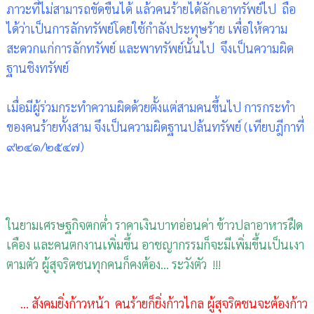
ภาวะที่ไม่สามารถขัดขืนได้ แล้วคนร้ายได้ลักเอาทรัพย์ไป
ถือ
ได้ว่าเป็นการลักทรัพย์โดยใช้กำลังประทุษร้าย เพื่อให้ความ
สะดวกแก่การลักทรัพย์ และพาทรัพย์นั้นไป
จึงเป็นความผิด
ฐานชิงทรัพย์
เมื่อมีผู้ร่วมกระทำความผิดด้วยตั้งแต่สามคนขึ้นไป การกระทำ
ของคนร้ายทั้งสาม จึงเป็นความผิดฐานปล้นทรัพย์ (เทียบฎีกาที่
๙๒๔๑/๒๕๔๗)
ในยามเศรษฐกิจตกต่ำ ราคาเงินบาทอ่อนค่า ข้าวปลาอาหารฝืด
เคือง และคนตกงานเพิ่มขึ้น อาชญากรรมก็จะมีเพิ่มขึ้นเป็นเงา
ตามตัว ผู้สุจริตชนทุกคนก็คงต้อง... ระวังตัว
!!!
... สังคมยิ่งก้าวหน้า คนร้ายก็ยิ่งก้าวไกล ผู้สุจริตชนจะต้องก้าว