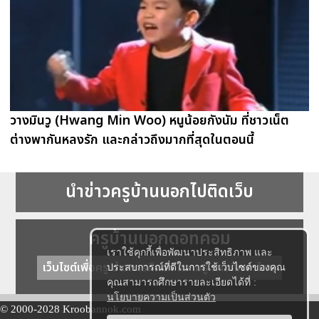
วางมินวู (Hwang Min Woo) หนูน้อยกังนัม ที่ชาวเน็ต
ต่างพากันหลงรัก และกล่าวถึงมากที่สุดในตอนนี้
นำข่าวครูบ้านนอกไปติดเว็บ
ครูบ้านนอกดอทคอม
เราใช้คุกกี้เพื่อพัฒนาประสิทธิภาพ และ
เว็บไซต์เพื่อครู ข่าวการศึกษา ความรู้ การศึกษาไทย
ประสบการณ์ที่ดีในการใช้เว็บไซต์ของคุณ
คุณสามารถศึกษารายละเอียดได้ที่ :
นโยบายความเป็นส่วนตัว
© 2000-2028 Kroobannok.com