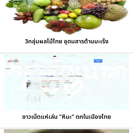
3กลุ่มผลไม้ไทย อุดมสารต้านมะเร็ง
ชาวเน็ตแห่เล่น "หิมะ" ตกในเมืองไทย