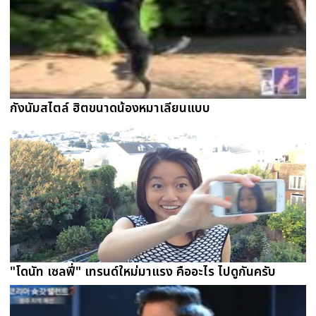
กังนัมสไตล์ ฮิตขนาดน้องหมาเลียนแบบ
"โดนัท เซลฟี่" เทรนด์ใหม่มาแรง คืออะไร ไปดูกันครับ