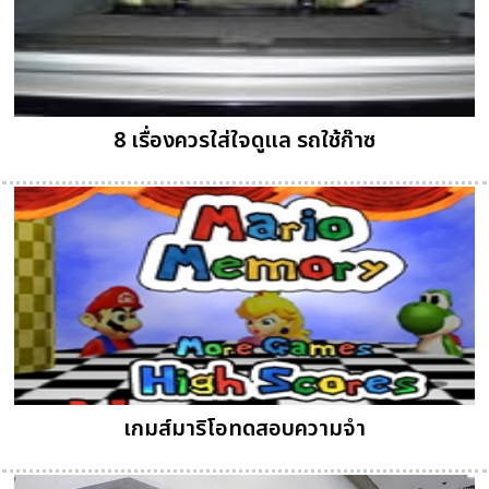
8 เรื่องควรใส่ใจดูแล รถใช้ก๊าซ
เกมส์มาริโอทดสอบความจำ