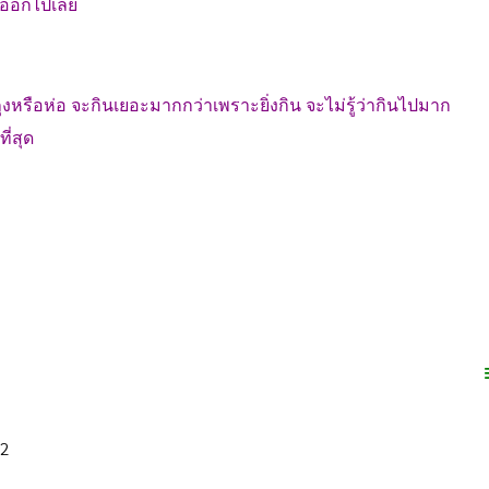
็บออกไปเลย
ถุงหรือห่อ จะกินเยอะมากกว่าเพราะยิ่งกิน จะไม่รู้ว่ากินไปมาก
ี่สุด
52