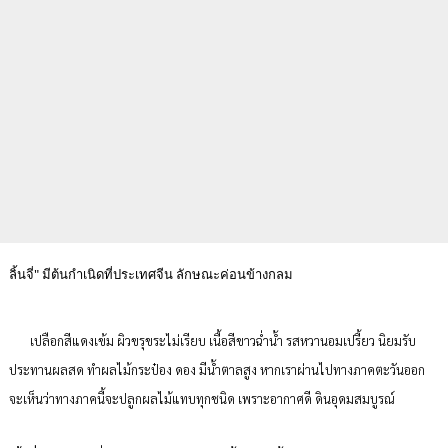
ลิ้นจี่" มีต้นกําเนิดที่ประเทศจีน ลักษณะค่อนข้างกลม
เปลือกสีแดงเข้ม ผิวขรุขระไม่เรียบ เนื้อสีขาวฉ่ำน้ำ รสหวานอมเปรี้ยว นิยมรับ
ประทานผลสด ทําผลไม้กระป๋อง ดอง มีน้ำตาลสูง หากเราผ่านไปทางภาคตะวันออก
จะเห็นว่าทางภาคนี้จะปลูกผลไม้แทบทุกชนิด เพราะอากาศดี ดินอุดมสมบูรณ์