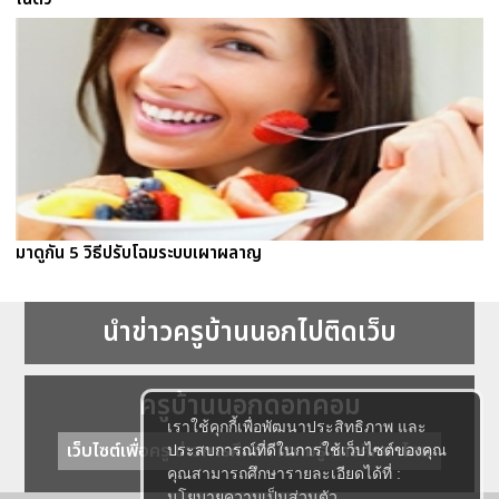
มาดูกัน 5 วิธีปรับโฉมระบบเผาผลาญ
นำข่าวครูบ้านนอกไปติดเว็บ
ครูบ้านนอกดอทคอม
เราใช้คุกกี้เพื่อพัฒนาประสิทธิภาพ และ
เว็บไซต์เพื่อครู ข่าวการศึกษา ความรู้ การศึกษาไทย
ประสบการณ์ที่ดีในการใช้เว็บไซต์ของคุณ
คุณสามารถศึกษารายละเอียดได้ที่ :
นโยบายความเป็นส่วนตัว