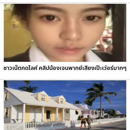
ชาวเน็ตกดไลค์ คลิปน้องเจนพากย์เสียงเป๊ะเว่อร์มากๆ