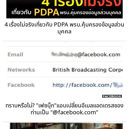
4 เรื่องไม่จริงเกี่ยวกับ PDPA พรบ.คุ้มครองข้อมูลส่วน
บุคคล
ทราบหรือไม่? "เฟซบุ๊ก"แอบเปลี่ยนอีเมลแอดเดรสของ
ท่านเป็น "@facebook.com"