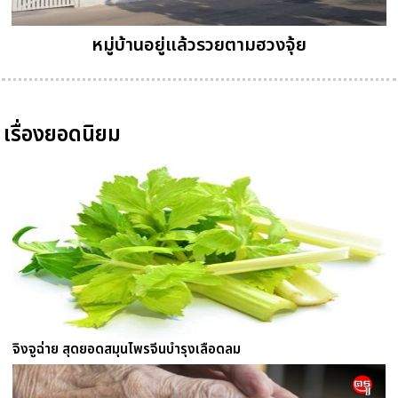
หมู่บ้านอยู่แล้วรวยตามฮวงจุ้ย
เรื่องยอดนิยม
จิงจูฉ่าย สุดยอดสมุนไพรจีนบำรุงเลือดลม