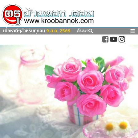
เนื้อหาดีๆสำหรับทุกคน
9 ส.ค. 2569
☰
ค้นหา