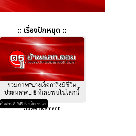
:: เรื่องปักหมุด ::
รวมภาพ"นางเงือก"สิ่งมีชีวิต
ประหลาด..!!!! ที่เคยพบในโลกนี้
เปิดอ่าน 8,945 ☕ คลิกอ่านเลย
Advertisement