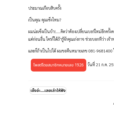
ประมาณเกือบสิบครั้ง
เป็นคุณ คุณเซ็งไหม?
ผมน่ะเซ็งเป็นบ้า
!
.....คิดว่าต้องเปลี่ยนเบอร์ใหม่อีกครั้งค
แต่ก่อนอื่น ใครก็ได้ถ้ารู้จักคุณเก่งกาจ ช่วยบอกทีว่า เจ
และก็ถ้าเป็นไปได้ ผมขอคืนหมายเลข
081-9681400
วันที่ 21 ก.ค. 2
โพสต์โดยสมาชิกหมายเลข 1926
เซ็งอ่ะ....เลยเล่าให้ฟัง