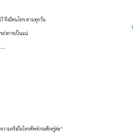
ไว้ จึงมีคนโทร.ตามทุกวัน
เก่งกาจเป็นแน่
.....
ความจริงถือโทรศัพท์)รอสักครู่ค่ะ
”