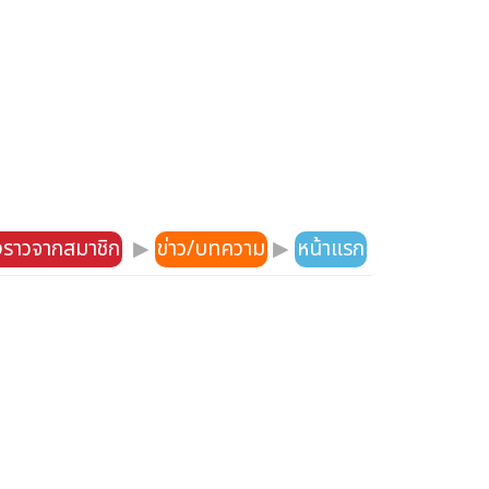
องราวจากสมาชิก
▶
ข่าว/บทความ
▶
หน้าแรก