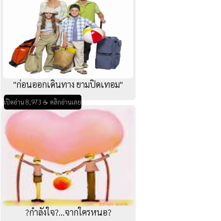
"ก่อนออกเดินทาง ยามปิดเทอม"
เปิดอ่าน 8,973 ☕ คลิกอ่านเลย
?กำลังใจ?...จากใครหนอ?