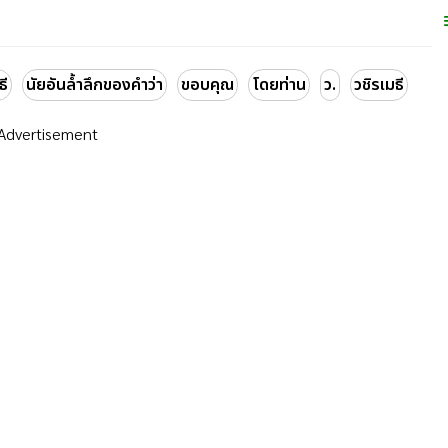
ธี
นัยอันล้ำลึกของคำว่า
ขอบคุณ
โดยท่าน
ว.
วชิรเมธี
Advertisement