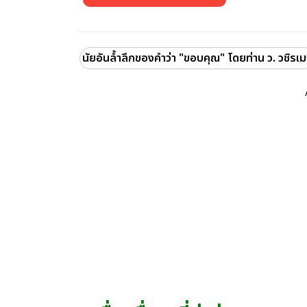
นัยอันล้ำลึกของคำว่า "ขอบคุณ" โดยท่าน ว. วชิรเม