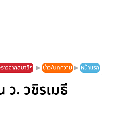
องราวจากสมาชิก
▶
ข่าว/บทความ
▶
หน้าแรก
 ว. วชิรเมธี