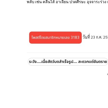
พลับ เช่น คลื่นไส้ อาเจียน ปวดศีรษะ อุจจาระร่วง เป
วันที่ 23 ก.ค. 2
โพสต์โดยสมาชิกหมายเลข 3183
ระวัง.....เนื้อสัตว์บดสำเร็จรูป.... สะดวกแต่อันตราย