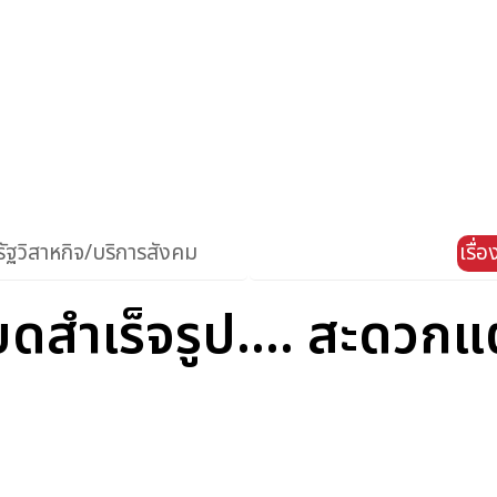
ัฐวิสาหกิจ/บริการสังคม
เรื่
ตว์บดสำเร็จรูป.... สะดวก