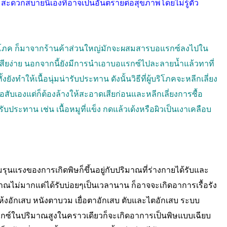
ะดวกสบายนี้เองที่อาจเป็นอันตรายต่อสุขภาพโดยไม่รู้ตัว
ผู้บริโภค ก็มาจากร้านค้าส่วนใหญ่มักจะผสมสารบอแรกซ์ลงไปใน
เสียง่าย นอกจากนี้ยังมีการนำเอาบอแรกซ์ไปละลายน้ำแล้วทาที่
ทั้งยังทำให้เนื้อนุ่มน่ารับประทาน ดังนั้นวิธีที่ผู้บริโภคจะหลีกเลี่ยง
หรือสับเองแต่ก็ต้องล้างให้สะอาดเสียก่อนและหลีกเลี่ยงการซื้อ
บประทาน เช่น เนื้อหมูที่แข็ง กดแล้วเด้งหรือผิวเป็นเงาเคลือบ
มรุนแรงของการเกิดพิษก็ขึ้นอยู่กับปริมาณที่ร่างกายได้รับและ
ไม่มากแต่ได้รับบ่อยๆเป็นเวลานาน ก็อาจจะเกิดอาการเรื้อรัง
งแห้งอักเสบ หนังตาบวม เยื่อตาอักเสบ ตับและไตอักเสบ ระบบ
อแรกซ์ในปริมาณสูงในคราวเดียวก็จะเกิดอาการเป็นพิษแบบเฉียบ