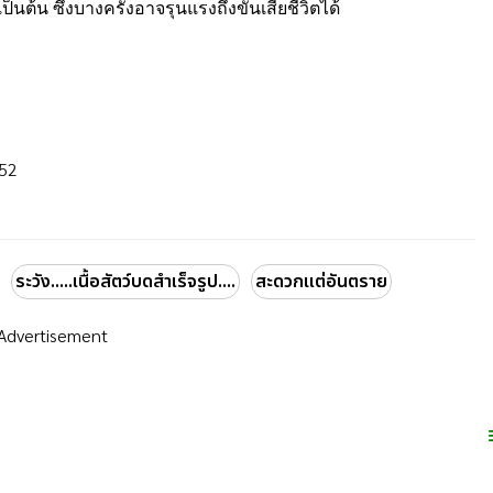
็นต้น ซึ่งบางครั้งอาจรุนแรงถึงขั้นเสียชีวิตได้
552
ระวัง.....เนื้อสัตว์บดสำเร็จรูป....
สะดวกแต่อันตราย
Advertisement