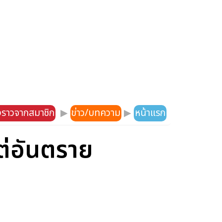
องราวจากสมาชิก
▶
ข่าว/บทความ
▶
หน้าแรก
แต่อันตราย