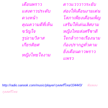
เดือนพราว
ดาวแวววาวระยับ
แสงดาวประดับ
ส่องให้เดือนงามเด่น
ดวงหน้า
โสภาเพียงเดือนเพ็ญ
คุณความดีที่เห็น
เสริมให้เด่นเลิศงาม
ขวัญใจ
หญิงไทยส่งศรีชาติ
รูปงามวิลาส
ใจกล้ากาจเรืองนาม
เกียรติยศ
ก้องปรากฎทั่วคาม
ยิ่งเดือนดาวพราว
หญิงไทยใจงาม
แพรว
http://radio.sanook.com/music/player/กุลสตรีไทย/104443/
ฟังเพลง
กุลสตรีไทย