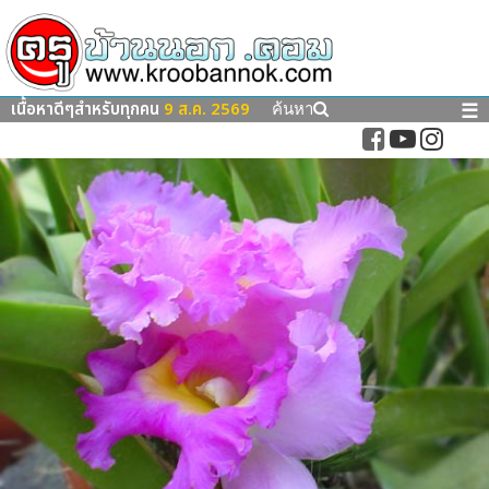
เนื้อหาดีๆสำหรับทุกคน
9 ส.ค. 2569
☰
ค้นหา