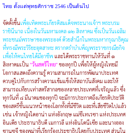
ไทย ตั้งแต่พุทธศักราช 2546 เป็นต้นไป
จัดตั้งขึ้น
เพื่อเทิดพระเกียรติสมเด็จพระนางเจ้าฯ พระบรม
ราชินีนาถ เนื่องในวันมหามงคล ๑๒ สิงหาคม
ซึ่งเป็นวันเฉลิม
พระชนม์พรรษาของพระองค์ ด้วยสำนึกในพระมหากรุณาธิคุณ
ที่ทรงมีพระวิริยะอุตสาหะ ตรากตรำบำเพ็ญพระราชกรณียกิจ
เพื่อให้คนไทยได้มีอาชีพ
และได้พระราชทานให้วันที่ ๑
สิงหาคมเป็น
"
วันสตรีไทย
"
ของทุกปี เพื่อให้ผู้หญิงไทยมี
โอกาสแสดงถึงความรู้ ความสามารถในการพัฒนาประเทศ
ควบคู่ไปกับการสร้างความเข้มแข็งให้สถาบันสังคม และให้
สามารถเทียบเท่าสตรีสากลของหลายประเทศที่เจริญแล้ว ซึ่ง
ทุกวันที่ ๘ มีนาคมของทุกปี จะมีการประกาศถึงเกียรติประวัติ
ของสตรีชั้นแนวหน้าของโลกทั้งที่มีชีวิต และที่เสียชีวิตไปแล้ว
เช่น เจ้าหญิงไดอาน่า แห่งอังกฤษ แม่ชีเทเรซา แห่งประเทศ
อินเดีย ประธานาธิบดี เมกาวลี แห่งอินโดนีเซีย และนางออง
ซานซูจี ของพม่าที่เรียกร้องประชาธิปไตยกับประเทศ ส่วนใน