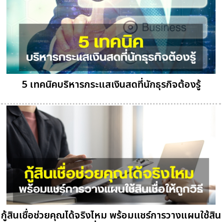
5 เทคนิคบริหารกระแสเงินสดที่นักธุรกิจต้องรู้
กู้สินเชื่อช่วยคุณได้จริงไหม พร้อมแชร์การวางแผนใช้สิน