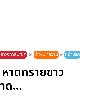
องราวจากสมาชิก
▶
ข่าว/บทความ
▶
หน้าแรก
ูก หาดทรายขาว
าด...