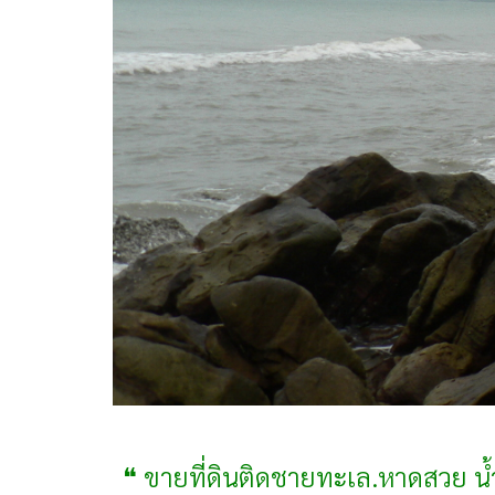
❝ ขายที่ดินติดชายทะเล.หาดสวย น้ำท