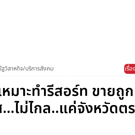
ัฐวิสาหกิจ/บริการสังคม
เรื่
ลเหมาะทำรีสอร์ท ขายถ
...ไม่ไกล..แค่จังหวัดตร