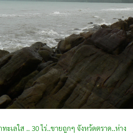
ะเลใส .. 30 ไร่..ขายถูกๆ จังหว้ดตราด..ห่าง