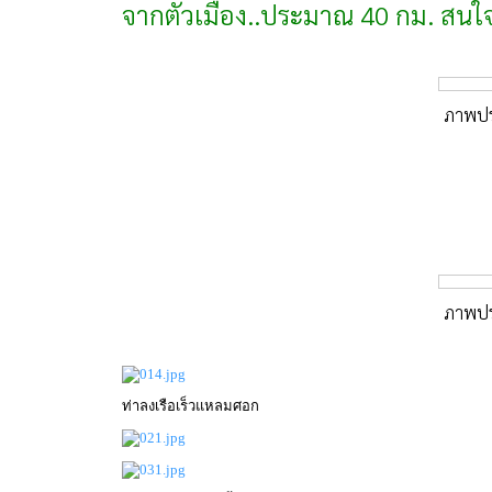
จากตัวเมือง..ประมาณ 40 กม. สนใ
ภาพปร
ภาพปร
ท่าลงเรือเร็วแหลมศอก