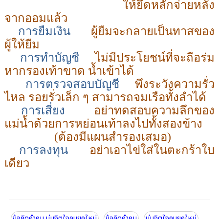
ให้ยึดหลัก
จ่าย
หลัง
จาก
ออม
แล้ว
การยืมเงิน
ผู้ยืมจะกลายเป็นทาสของ
ผู้ให้ยืม
การทำบัญชี
ไม่มีประโยชน์ที่จะถือร่ม
หากรองเท้าขาด น้ำเข้าได้
การตรวจสอบบัญชี
พึงระวังความรั่ว
ไหล รอยรั่วเล็ก ๆ
สามารถจมเรือทั้งลำได้
การเสี่ยง
อย่าทดสอบความลึกของ
แม่น้ำด้วยการหย่อนเท้าลงไปทั้งสองข้าง
(
ต้องมีแผนสำรองเสมอ)
การลงทุน
อย่าเอาไข่ใส่ในตะกร้าใบ
เดียว
ข้อคิดคำคม บ่มจิตใจคนยุคใหม่
ข้อคิดคำคม
บ่มจิตใจคนยุคใหม่