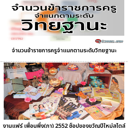
จำนวนข้าราชการครูจำแนกตามระดับวิทยฐานะ
งานแฟร์ เพื่อนพึ่ง(ภา) 2552 ช็อปของขวัญปีใหม่สไตล์