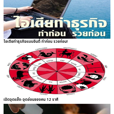
ไอเดียทำธุรกิจแบบอินดี้ ทำก่อน รวยก่อน!
เปิดจุดแข็ง-จุดอ่อนของคน 12 ราศี