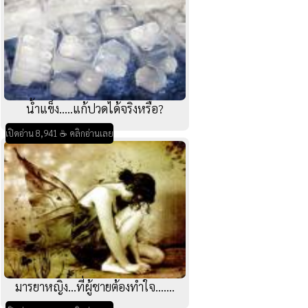
น้ำแข็ง.....แก้ปวดได้จริงหรือ?
เปิดอ่าน 8,941 ☕ คลิกอ่านเลย
มารยาหญิง...ที่ผู้ชายต้องทำใจ.......