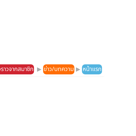
องราวจากสมาชิก
▶
ข่าว/บทความ
▶
หน้าแรก