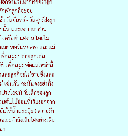
ม่อีกจำนวนมากที่คิดว่าลูก
สักพักลูกก็จะจบ
ว วันจันทร์ - วันศุกร์ส่งลูก
่านั้น และเอาเวลาส่วน
กิจหรือทำแต่งาน โดยไม่
ูกเลย พอวันหยุดพ่อและแม่
เพื่อนฝูง ปล่อยลูกเล่น
กับเพื่อนฝูง พ่อแม่เหล่านี้
ลูกและลูกก็จะไม่ซาบซึ้งและ
ม่ เช่นกัน ฉะนั้นจงอย่าทิ้ง
่าประโยชน์ วัยเด็กของลูก
นต้นไม้อ่อนที่เริ่มงอกจาก
ั่นให้น้ำและปุ๋ย ( ความรัก
้ในขณะกำลังเติบโตอย่างเต็ม
วลา