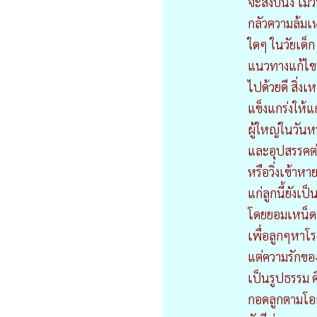
จะสงบนิ่ง ไม่ว้
กลัวความล้มเ
ใดๆ ในวัยเด็ก
แนวทางแก้ไข เ
ไปด้วยดี สิ่งเ
แข็งแกร่งให้แ
ผู้ใหญ่ในวัน
และอุปสรรคต่า
หรือวิ่งเข้าหา
แก่ลูกนี้ยังเ
โดยยอมเหน็ดเ
เพื่อลูกๆหาโรง
แต่ความรักขอ
เป็นรูปธรรม ค
กอดลูกตามโอ