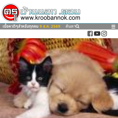
เนื้อหาดีๆสำหรับทุกคน
9 ส.ค. 2569
☰
ค้นหา