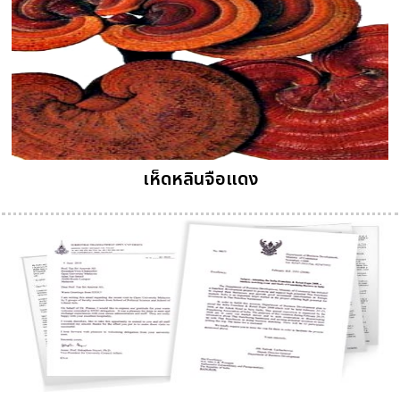
เห็ดหลินจือแดง