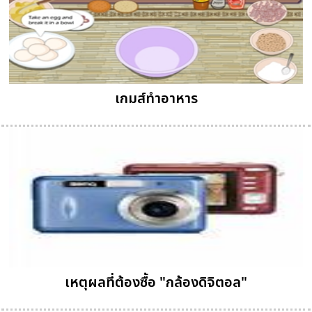
เกมส์ทําอาหาร
เหตุผลที่ต้องซื้อ "กล้องดิจิตอล"