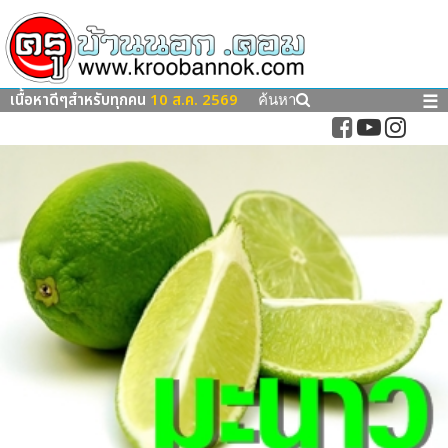
เนื้อหาดีๆสำหรับทุกคน
10 ส.ค. 2569
☰
ค้นหา