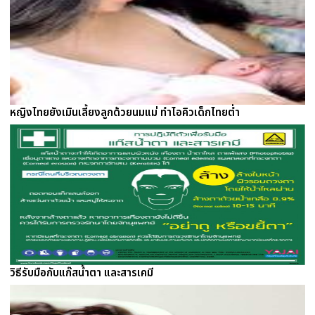
หญิงไทยยังเมินเลี้ยงลูกด้วยนมแม่ ทำไอคิวเด็กไทยต่ำ
วิธีรับมือกับแก๊สน้ำตา และสารเคมี