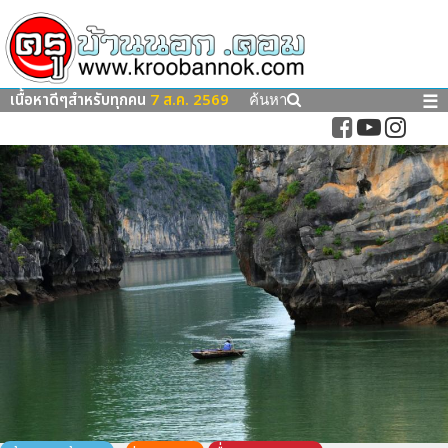
เนื้อหาดีๆสำหรับทุกคน
7 ส.ค. 2569
☰
ค้นหา