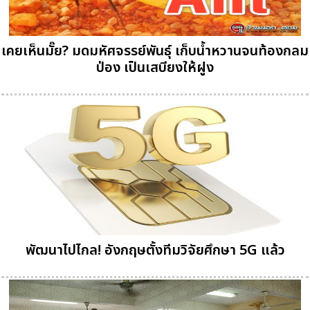
เคยเห็นมั๊ย? มดมหัศจรรย์พันธุ์ เก็บน้ำหวานจนท้องกลม
ป่อง เป็นเสบียงให้ฝูง
พัฒนาไปไกล! อังกฤษตั้งทีมวิจัยศึกษา 5G แล้ว