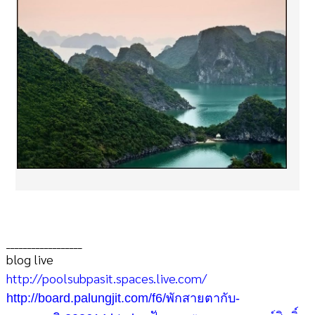
__________________
blog live
http://poolsubpasit.spaces.live.com/
http://board.palungjit.com/f6/พักสายตากับ-