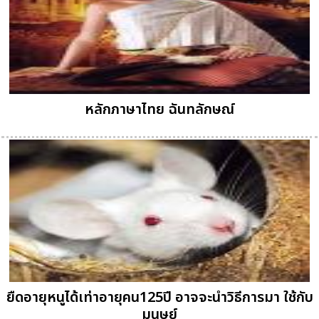
หลักภาษาไทย ฉันทลักษณ์
ยืดอายุหนูได้เท่าอายุคน125ปี อาจจะนำวิธีการมา ใช้กับ
มนุษย์