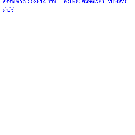
ฟังเพลง
ตลอดเวลา - พงษ์สิทธิ์
ธรรมชาติ-203614.html
คำภีร์