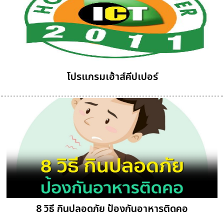
โปรแกรมเฮ้าส์คีปเปอร์
8 วิธี กินปลอดภัย ป้องกันอาหารติดคอ