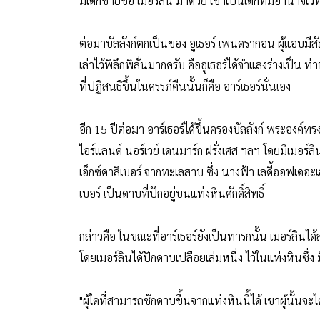
มีเด็กชายชื่อ เมอร์ลิน มาด้วย เขาเป็นเด็กที่มีอำนา
ต่อมาบัลลังก์ตกเป็นของ อูเธอร์ เพนดรากอน ผู้แอบมีสั
เล่าไว้พิลึกพิลั่นมากครับ คืออูเธอร์ได้จำแลงร่างเป็
ที่ปฏิสนธิขึ้นในครรภ์คืนนั้นก็คือ อาร์เธอร์นั่นเอง
อีก 15 ปีต่อมา อาร์เธอร์ได้ขึ้นครองบัลลังก์ พระองค
ไอร์แลนด์ นอร์เวย์ เดนมาร์ก ฝรั่งเศส ฯลฯ โดยมีเมอร์ล
เอ็กซ์คาลิเบอร์ จากทะเลสาบ ซึ่ง นางฟ้า เลดี้ออฟเดอะเ
เบอร์ เป็นดาบที่ปักอยู่บนแท่งหินศักดิ์สิทธิ์
กล่าวคือ ในขณะที่อาร์เธอร์ยังเป็นทารกนั้น เมอร์ลิน
โดยเมอร์ลินได้ปักดาบเปลือยเล่มหนึ่ง ไว้ในแท่งหินซึ่ง 
"ผู้ใดที่สามารถชักดาบขึ้นจากแท่งหินนี้ได้ เขาผู้นั้