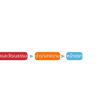
าและวัฒนธรรม
▶
ข่าว/บทความ
▶
หน้าแรก