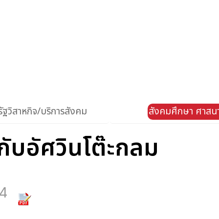
ัฐวิสาหกิจ/บริการสังคม
สังคมศึกษา ศาสน
 กับอัศวินโต๊ะกลม
4