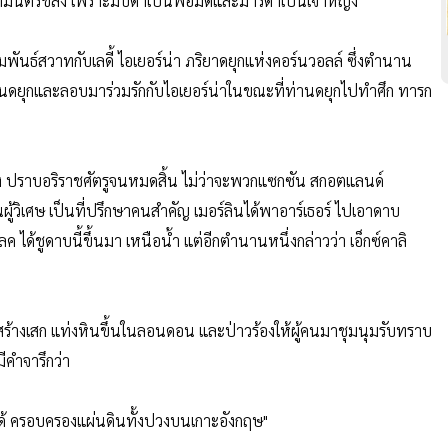
จเวทมนตร์ขลัง เพราะมีบิดาเป็นพ่อมดและมารดาเป็นเจ้าหญิง
มพันธ์สวาทกับเลดี้ ไอเยอร์น่า ภริยาดยุกแห่งคอร์นวอลล์ ซึ่งตำนาน
น ท่านดยุกและลอบมาร่วมรักกับไอเยอร์น่าในขณะที่ท่านดยุกไปทำศึก ทารก
์ทรง ปราบอริราชศัตรูจนหมดสิ้น ไม่ว่าจะพวกแซกซัน สกอตแลนด์
ินผู้วิเศษ เป็นที่ปรึกษาคนสำคัญ เมอร์ลินได้พาอาร์เธอร์ ไปเอาดาบ
ลค ได้ชูดาบนี้ขึ้นมา เหนือน้ำ แต่อีกตำนานหนึ่งกล่าวว่า เอ็กซ์คาลิ
ได้สร้างเสก แท่งหินขึ้นในลอนดอน และป่าวร้องให้ผู้คนมาชุมนุมรับทราบ
มีคำจารึกว่า
นจะได้ ครอบครองแผ่นดินทั้งปวงบนเกาะอังกฤษ"