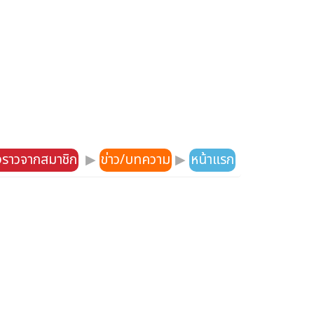
องราวจากสมาชิก
▶
ข่าว/บทความ
▶
หน้าแรก