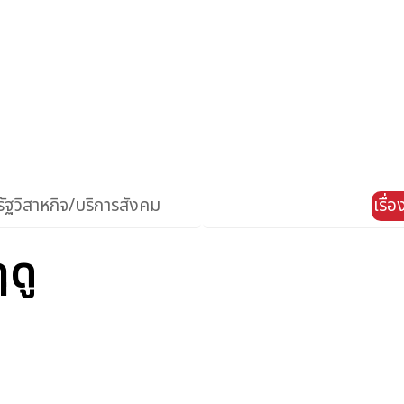
ัฐวิสาหกิจ/บริการสังคม
เรื่
ฤดู