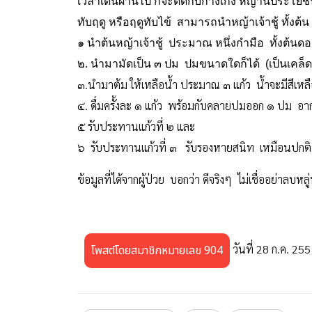
เวลาเดินผ่านไป ก็จะติดกับกางเกง หญ้านี้ประโยชน
ทับฤดู หรือฤดูทับไข้ สามารถนำหญ้าเจ้าชู้ ทั้งต้
๑ นำต้นหญ้าเจ้าชู้ ประมาณ หนึ่งกำมือ ทั้งต้น
๒. นำมามัดเป็น ๓ ปม ปมขนาดใดก็ได้ (เป็นเคล็
๓.นำมาต้ม ให้เหลือน้ำ ประมาณ ๓ แก้ว น้ำจะมีสีเ
๔. ดื่มครั้งละ ๑ แก้ว พร้อมกับคลายปมออก ๑ ปม อา
๕ รับประทานแก้วที่ ๒ และ
๖ รับประทานแก้วที่ ๓ รับรองหายสนิท เหมือนปกติ ไม
ข้อมูลที่ได้จากผู้ป่วย บอกว่า ดีจริงๆ ไม่เชื่ออย่าลบหลู
วันที่ 28 ก.ค. 25
โพสต์โดยสมาชิกหมายเลข 904