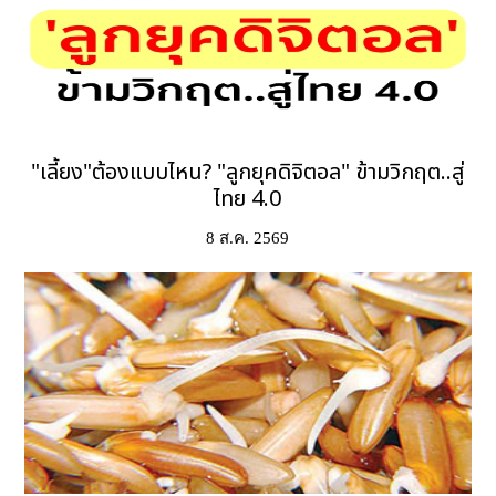
"เลี้ยง"ต้องแบบไหน? "ลูกยุคดิจิตอล" ข้ามวิกฤต..สู่
ไทย 4.0
8 ส.ค. 2569