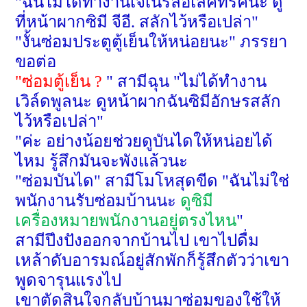
"
ฉันไม่ได้ทำงานเจเนรัลอิเลคทริคนะ ดู
ที่หน้าผากซิมี จีอี. สลักไว้หรือเปล่า"
"
งั้นซ่อมประตูตู้เย็นให้หน่อยนะ" ภรรยา
ขอต่อ
"
ซ่อมตู้เย็น
?
"
สามีฉุน
"
ไม่ได้ทำงาน
เวิล์ดพูลนะ ดูหน้าผากฉันซิมีอักษรสลัก
ไว้หรือเปล่า"
"
ค่ะ อย่างน้อยช่วยดูบันไดให้หน่อยได้
ไหม รู้สึกมันจะพังแล้วนะ
"
ซ่อมบันได" สามีโมโหสุดขีด "ฉันไม่ใช่
พนักงานรับซ่อมบ้านนะ
ดูซิมี
เครื่องหมายพนักงานอยู่ตรงไหน
"
สามีปึงปังออกจากบ้านไป เขาไปดื่ม
เหล้าดับอารมณ์อยู่สักพักก็รู้สึกตัวว่าเขา
พูดจารุนแรงไป
เขาตัดสินใจกลับบ้านมาซ่อมของใช้ให้