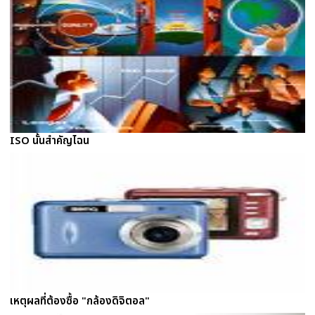
ISO นั้นสำคัญไฉน
เหตุผลที่ต้องซื้อ "กล้องดิจิตอล"