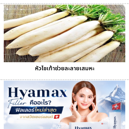
หัวไชเท้าช่วยละลายเสมหะ