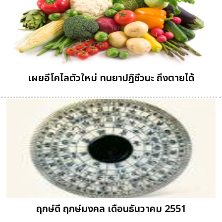
เผยอีโคไลตัวใหม่ ทนยาปฏิชีวนะ ถึงตายได้
ฤกษ์ดี ฤกษ์มงคล เดือนธันวาคม 2551