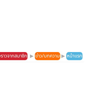
องราวจากสมาชิก
▶
ข่าว/บทความ
▶
หน้าแรก