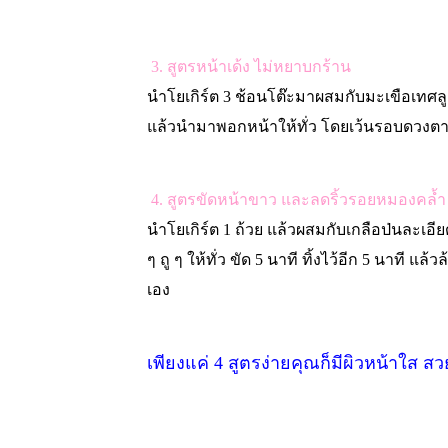
3.
สูตรหน้าเด้ง ไม่หยาบกร้าน
นำโยเกิร์ต
3
ช้อนโต๊ะมาผสมกับมะเขือเทศล
แล้วนำมาพอกหน้าให้ทั่ว โดยเว้นรอบดวงตา ท
4.
สูตรขัดหน้าขาว และลดริ้วรอยหมองคล้ำ
นำโยเกิร์ต
1
ถ้วย แล้วผสมกับเกลือป่นละเอี
ๆ ถู ๆ ให้ทั่ว ขัด
5
นาที ทิ้งไว้อีก
5
นาที แล้วล
เอง
เพียงแค่
4
สูตรง่ายคุณก็มีผิวหน้าใส ส