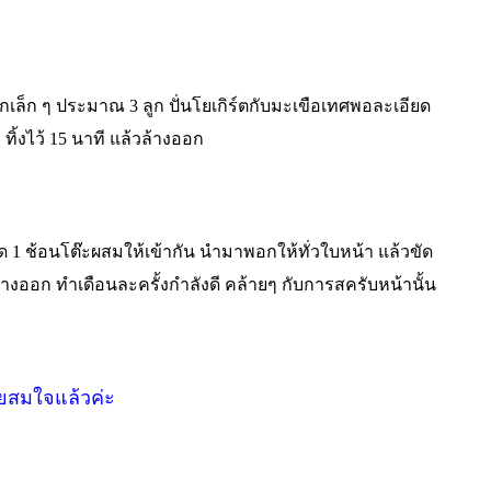
ูกเล็ก ๆ ประมาณ
3
ลูก ปั่นโยเกิร์ตกับมะเขือเทศพอละเอียด
ิ้งไว้
15
นาที แล้วล้างออก
ยด
1
ช้อนโต๊ะผสมให้เข้ากัน นำมาพอกให้ทั่วใบหน้า แล้วขัด
้างออก ทำเดือนละครั้งกำลังดี คล้ายๆ กับการสครับหน้านั้น
วยสมใจแล้วค่ะ