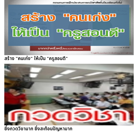
สร้าง "คนเก่ง" ให้เป็น "ครูสอนดี"
ยิ่งกวดวิชามาก ยิ่งสะท้อนปัญหามาก