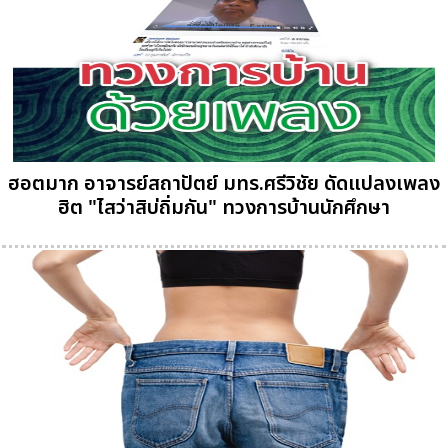
ฮอตมาก อาจารย์สถาปัตย์ มทร.ศรีวิชัย ดัดแปลงเพลง
ฮิต "ไสว่าสิบ่ถิ่มกัน" ทวงการบ้านนักศึกษา