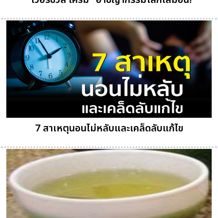
"เวอร์ชวล ไครม" อาชญากรรมโลกเสมือน!
7 สาเหตุนอนไม่หลับและเคล็ดลับแก้ไข