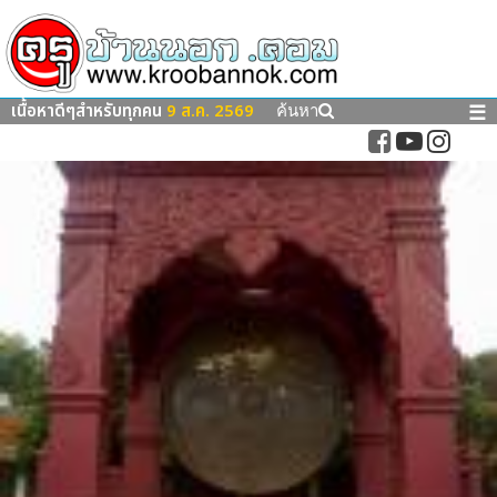
เนื้อหาดีๆสำหรับทุกคน
9 ส.ค. 2569
☰
ค้นหา