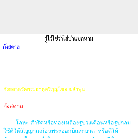
รู้ไว้ใช่ว่าใส่บ่าแบกหาม
กังสดาล
กังสดาลวัดพระธาตุหริภุญไชย จ.ลำพูน
กังสดาล
โลหะ สำริดหรือทองเหลืองรูปวงเดือนหรือรูปกลม
ใช้ตีให้สัญญาณก่อนพระออกบิณฑบาต หรือตีให้