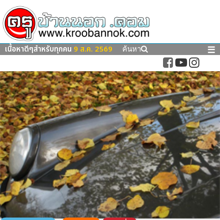
เนื้อหาดีๆสำหรับทุกคน
9 ส.ค. 2569
☰
ค้นหา