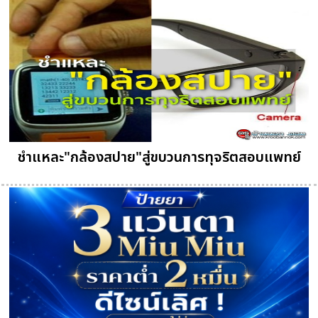
ชำแหละ"กล้องสปาย"สู่ขบวนการทุจริตสอบแพทย์