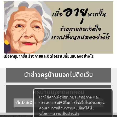
เมื่ออายุมากขึ้น ร่างกายและจิตใจเราเปลี่ยนแปลงอย่างไร
นำข่าวครูบ้านนอกไปติดเว็บ
ครูบ้านนอกดอทคอม
เราใช้คุกกี้เพื่อพัฒนาประสิทธิภาพ และ
เว็บไซต์เพื่อครู ข่าวการศึกษา ความรู้ การศึกษาไทย
ประสบการณ์ที่ดีในการใช้เว็บไซต์ของคุณ
คุณสามารถศึกษารายละเอียดได้ที่ :
นโยบายความเป็นส่วนตัว