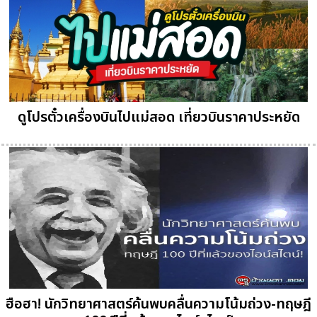
ดูโปรตั๋วเครื่องบินไปแม่สอด เที่ยวบินราคาประหยัด
ฮือฮา! นักวิทยาศาสตร์ค้นพบคลื่นความโน้มถ่วง-ทฤษฎี