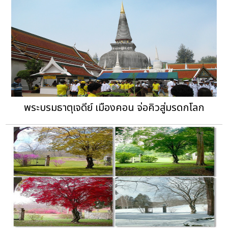
พระบรมธาตุเจดีย์ เมืองคอน จ่อคิวสู่มรดกโลก