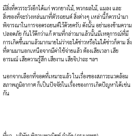
มีสิ่งที่ควรระวังอีกได้แก่ พวกยางไม้, พวกผลไม้, แมลง และ
สิ่งของที่จะร่วงหล่นมาที่ตัวรถยนต์ สิ่งต่างๆ เหล่านี้ก็ควรนำมา
พิจารณาในการจอดรถยนต์ไว้ด้วยครับ ดังนั้น อย่ามองข้ามความ
ปลอดภัย กันไว้ดีกว่าแก้ ตามที่กล่าวมาแล้วนั้นมีเหตุการณ์ที่มี
การเกิดขึ้นมาแล้วมากมายไม่ว่าจะได้ข่าวหรือไม่ได้ข่าวก็ตาม สิ่ง
ที่ตามมานอกเหนือจากมีค่าใช้จ่ายแล้ว ต้องเสียเวลา เสีย
อารมณ์ เสียความรู้สึก เสียงาน เสียจิปาถะ ฯลฯ
นอกจากเลือกที่จอดที่เหมาะแล้ว ในเรื่องของสภาวะแวดล้อม
สภาพภูมิอากาศ ก็เป็นปัจจัยในเรื่องของการเกิดปัญหาได้เช่น
กัน
ที่มา - บริษัท พิธานพาณิชย์ จำกัด (กรุงเทพฯ)