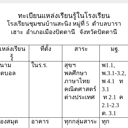
ทะเบียนแหล่งเรียนรู้ในโรงเรียน
โรงเรียนชุมชนบ้านสะนิง หมู่ที่ 5
ตำบลบารา
เฮาะ
อำเภอเมืองปัตตานี
จังหวัดปัตตานี
แหล่งเรียน
ที่ตั้ง
สาระ
มฐ
.
รู้
นาม
ในร.ร.
สุขฯ
พ1.1,
ุตบอล
พลศึกษา
พ.3.1-3.2,
ภาษาไทย
พ 4.1
ท
คณิตศาสตร์
3.1
ต่างประเทศ
ท
2.1
ค
2.1-2.3
ต. 3.1
้องสมุด
อาคาร
ทุกกลุ่มสาระ
ทุก