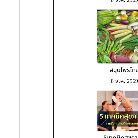
8 ส.ค. 2569
สมุนไพรไท
8 ส.ค. 2569
5เทคนิคสุขภา