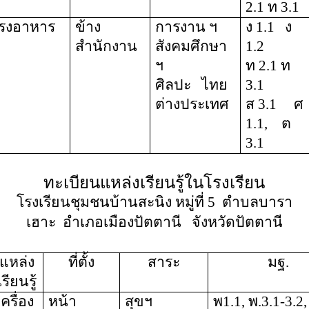
2.1 ท 3.1
รงอาหาร
ข้าง
การงาน ฯ
ง 1.1
ง
สำนักงาน
สังคมศึกษา
1.2
ฯ
ท 2.1 ท
ศิลปะ
ไทย
3.1
ต่างประเทศ
ส 3.1
ศ
1.1,
ต
3.1
ทะเบียนแหล่งเรียนรู้ในโรงเรียน
โรงเรียนชุมชนบ้านสะนิง หมู่ที่ 5
ตำบลบารา
เฮาะ
อำเภอเมืองปัตตานี
จังหวัดปัตตานี
แหล่ง
ที่ตั้ง
สาระ
มฐ
.
เรียนรู้
เครื่อง
หน้า
สุขฯ
พ1.1, พ.3.1-3.2,