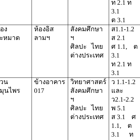
ท 2.1 ท
3.1
ต 3.1
้อง
ห้องอิส
สังคมศึกษา
ส1.1-1.2
ะหมาด
ลามฯ
ฯ
ส 2.1
ศิลปะ
ไทย
ศ 1.1,
ต
ต่างประเทศ
3.1
ท 2.1 ท
3.1
วน
ข้างอาคาร
วิทยาศาสตร์
ว 1.1-1.2
มุนไพร
017
สังคมศึกษา
และ
ฯ
ว2.1-2.2
ศิลปะ
ไทย
พ 5.1
ต่างประเทศ
ส 3.1
ศ
1.1,
ต
3.1
ท