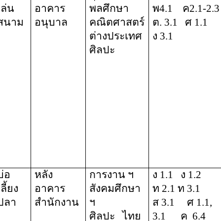
เล่น
อาคาร
พลศึกษา
พ4.1
ค2.1-2.3
สนาม
อนุบาล
คณิตศาสตร์
ต. 3.1
ศ 1.1
ต่างประเทศ
ง 3.1
ศิลปะ
บ่อ
หลัง
การงาน ฯ
ง 1.1
ง 1.2
เลี้ยง
อาคาร
สังคมศึกษา
ท 2.1 ท 3.1
ปลา
สำนักงาน
ฯ
ส 3.1
ศ 1.1,
ศิลปะ
ไทย
3.1
ค
6.4