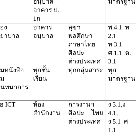
อนุบาล
มาตรฐาน
อาคาร ป.
1ก
้อง
อาคาร
สุขฯ
พ.4.1
ท
ยาบาล
อนุบาล
พลศึกษา
2.1
ภาษาไทย
ท 3.1
ศิลปะ
ศ 1.1
ต.
ต่างประเทศ
3.1
ุมหนังสือ
ทุกชั้น
ทุกกลุ่มสาระ
ทุก
ุม
เรียน
มาตรฐาน
ันทนาการ
ื่อ
ICT
ห้อง
การงานฯ
ง 3.1,ง
สำนักงาน
ศิลปะ
ไทย
4.1,
ต่างประเทศ
ง 5.1
ศ
1.1