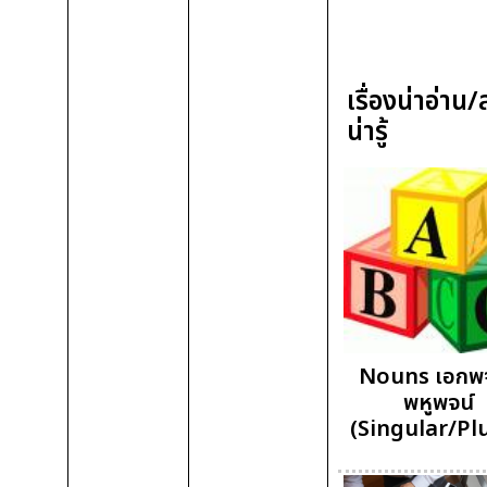
เรื่องน่าอ่าน
น่ารู้
Nouns เอกพจ
พหูพจน์
(Singular/Plu