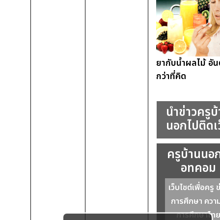
ยากับน้ำผลไม้ อั
กว่าที่คิด
นำข่าวครูบ
นอกไปติดเว
ครูบ้านนอ
อทคอม
เว็บไซต์เพื่อครู ข
การศึกษา ความร
การศึกษาไท