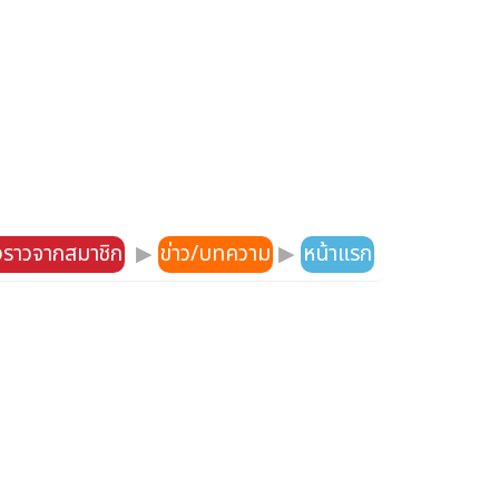
องราวจากสมาชิก
▶
ข่าว/บทความ
▶
หน้าแรก