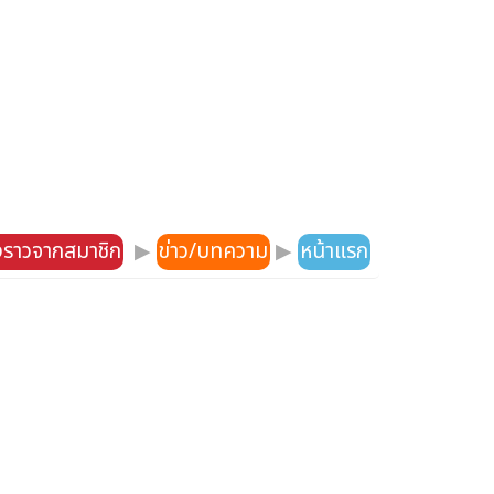
องราวจากสมาชิก
▶
ข่าว/บทความ
▶
หน้าแรก