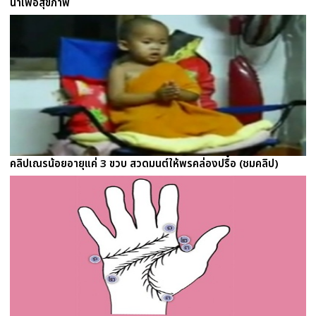
น้ำเพื่อสุขภาพ
คลิปเณรน้อยอายุแค่ 3 ขวบ สวดมนต์ให้พรคล่องปรื๋อ (ชมคลิป)