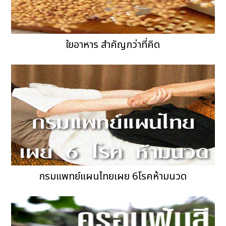
ใยอาหาร สำคัญกว่าที่คิด
กรมแพทย์แผนไทยเผย 6โรคห้ามนวด