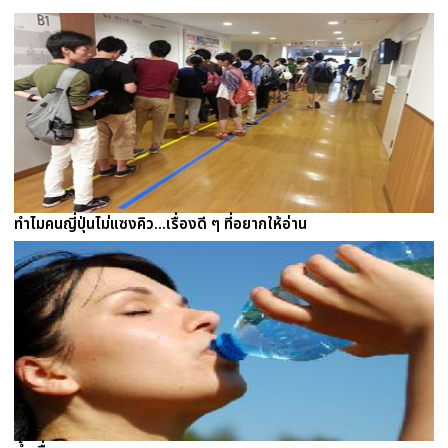
ทำไมคนญี่ปุ่นไม่แซงคิว...เรื่องดี ๆ ที่อยากให้อ่าน