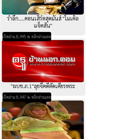
รำลึก.....คอนเสิร์ตสุดมันส์ "ไมเคิล
แจ็คสัน"
เปิดอ่าน 8,995 ☕ คลิกอ่านเลย
"ผบช.ภ.1"ลุยจี้คดีตัดเศียรพระ
เปิดอ่าน 8,947 ☕ คลิกอ่านเลย