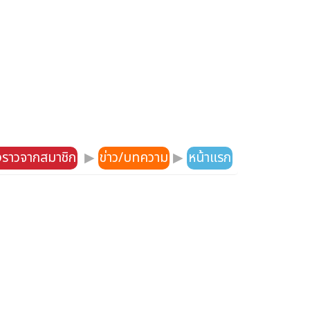
องราวจากสมาชิก
▶
ข่าว/บทความ
▶
หน้าแรก