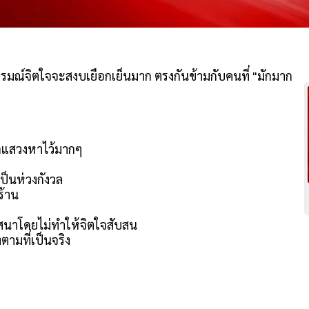
" อารมณ์จิตใจจะสงบเยือกเย็นมาก ตรงกันข้ามกับคนที่ "มักมาก
อยากแสวงหาไว้มากๆ
ป็นห่วงกังวล
ร้าน
าสนาโดยไม่ทำให้จิตใจสับสน
ตามที่เป็นจริง