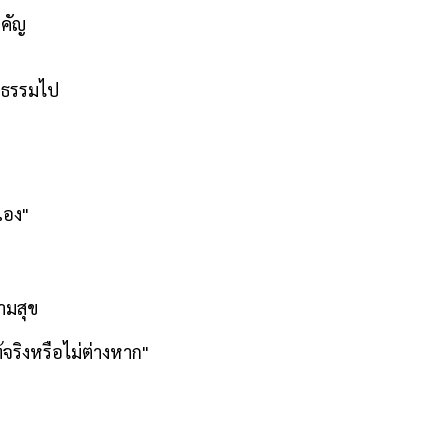
ำคัญ
ีลธรรมไป
เอง"
วามสุข
ท้จริงหรือไม่ต่างหาก"