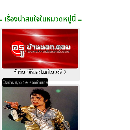
≡ เรื่องน่าสนใจในหมวดหมู่นี้ ≡
ขำขัน :วิธีมองโลกในแง่ดี 2
เปิดอ่าน 8,936 ☕ คลิกอ่านเลย