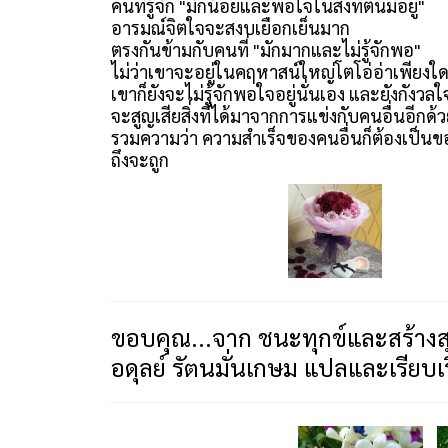
คนที่รู้จัก "มักน้อยและพอใจในสิ่งที่ตนมีอยู่"
อารมณ์จิตใจจะสงบเยือกเย็นมาก
ตรงกันข้ามกับคนที่ "มักมากและไม่รู้จักพอ"
ไม่ว่าเขาจะอยู่ในคฤหาสน์ใหญ่โตโอ่อ่าเพียงใ
เขาก็ยังจะไม่รู้จักพอใจอยู่นั่นเอง และยังกังวลใ
จะสูญเสียสิ่งที่ได้มาจากการแข่งกับคนอื่นอีกด้
รวมความว่า ความสำเร็จของคนอื่นก็ต้องเป็
ถึงจะถูก
ขอบคุณ...จาก ชนะทุกข์และสร้างสุข
อดุลย์ รัตนมั่นเกษม แปลและเรียบเ