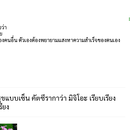
ด
จว่า
วย
นของคนอื่น ตัวเองต้องพยายามแสงหาความสำเร็จของตนเอง
แบบเซ็น คัตซึรากาว่า มิจิโอะ เรียบเรียง
รียง