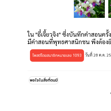
ใน "อี๋เจี้ยวจิง" ซึ่งบันทึกคำสอนคร
มีคำสอนที่พุทธศาสนิกชน พึงต้องยึ
วันที่ 28 ต.ค. 2
โพสต์โดยสมาชิกหมายเลข 1093
พอใจในสิ่งที่ตนมี