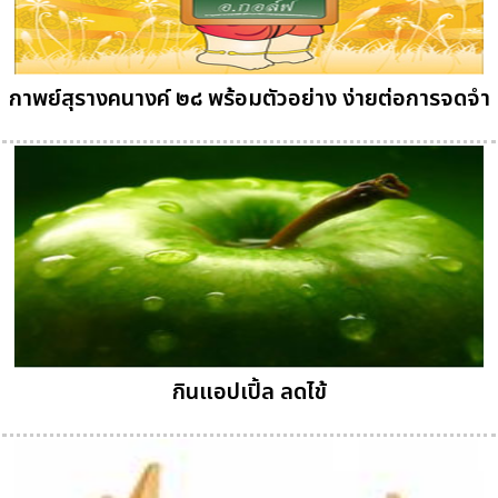
กาพย์สุรางคนางค์ ๒๘ พร้อมตัวอย่าง ง่ายต่อการจดจำ
กินแอปเปิ้ล ลดไข้