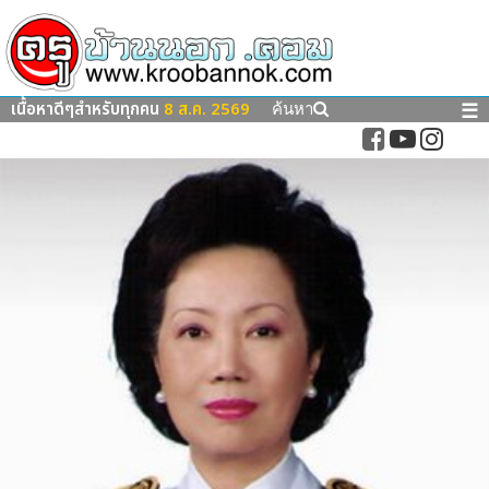
เนื้อหาดีๆสำหรับทุกคน
8 ส.ค. 2569
☰
ค้นหา