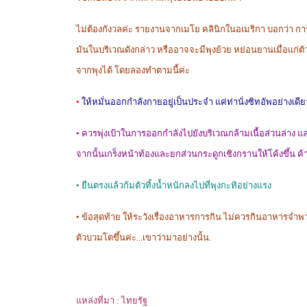
ไม่ต้องกังวลค่ะ รายงานจากเมโย คลินิกในอเมริกา บอกว่า ก
มันในบริเวณดังกล่าว หรืออาจจะมีพุงย้วย หย่อนยานเมื่อแก่ต
จากพุงได้ โดยลองทำตามนี้ค่ะ
•
ให้หมั่นออกกำลังกายอยู่เป็นประจำ แค่ท่านั่งซิทอัพอย่างเดี
•
ควรพุ่งเป้าในการออกกำลังไปยังบริเวณกล้ามเนื้อส่วนล่าง แ
จากนั้นเกร็งหน้าท้องและยกส่วนกระดูกเชิงกรานให้โค้งขึ้น ค้างไว
•
ยืนตรงแล้วก้มตัวทิ้งน้ำหนักลงไปที่พุงกะทิอย่างแรง
•
ข้อสุดท้าย ให้ระวังเรื่องอาหารการกิน ไม่ควรกินอาหารจำพว
ตัวบวมโตขึ้นค่ะ...เขาว่ามาอย่างนั้น.
แหล่งที่มา : ไทยรัฐ