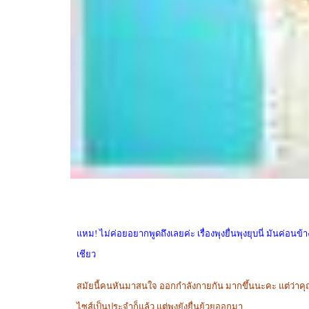
แหม! ไม่ค่อยอยากพูดถึงเลยค่ะ เรื่องพุงยื่นพุงยุบนี่ มันค่อนข้
เชียว
สมัยนี้คนหันมาสนใจ ออกกำลังกายกัน มากขึ้นนะคะ แต่ว่าคุณเ
ไซส์เป็นประจำก็แล้ว แต่พุงยังยื่นย้วยออกมา