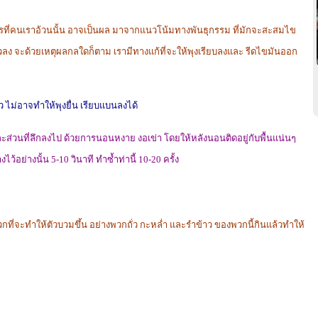
ารที่คนเราอ้วนนั้น อาจเป็นผล มาจากแนวโน้มทางพันธุกรรม ที่มักจะสะสมไข
ัวลง จะด้วยเหตุผลกลใดก็ตาม เรามีทางแก้ที่จะให้พุงเรียบลงและ รีดไขมันออก
ยว ไม่อาจทำให้พุงยื่น เรียบแบนลงได้
ละส่วนที่ลึกลงไป ด้วยการนอนหงาย งอเข่า โดยให้หลังนอนติดอยู่กับพื้นแน่นๆ
้อย่างนั้น 5-10 วินาที ทำซ้ำท่านี้ 10-20 ครั้ง
กที่จะทำให้ตัวบวมขึ้น อย่างพวกถั่ว กะหล่ำ และรำข้าว ของพวกนี้กินแล้วทำให้