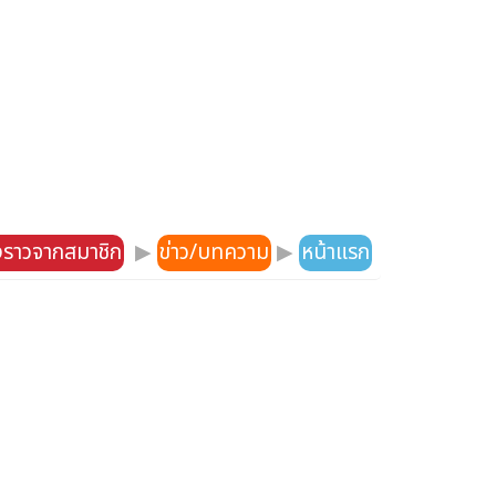
องราวจากสมาชิก
▶
ข่าว/บทความ
▶
หน้าแรก