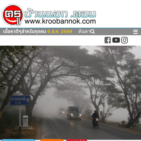
เนื้อหาดีๆสำหรับทุกคน
6 ส.ค. 2569
☰
ค้นหา