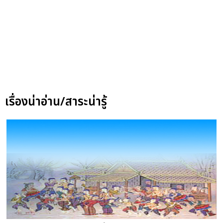
เรื่องน่าอ่าน/สาระน่ารู้