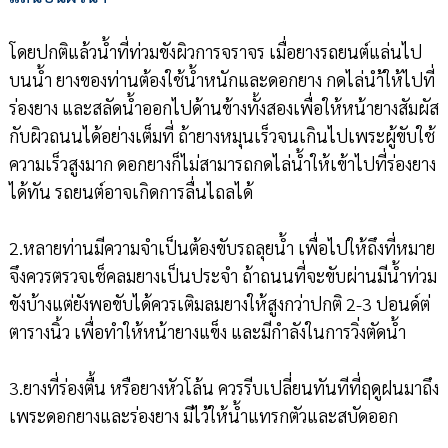
โดยปกติแล้วน้ำที่ท่วมขังผิวการจราจร เมื่อยางรถยนต์แล่นไป
บนน้ำ ยางของท่านต้องใช้น้ำหนักและดอกยาง กดไล่นำ้ให้ไปที่
ร่องยาง และสลัดน้ำออกไปด้านข้างทั้งสองเพื่อให้หน้ายางสัมผัส
กับผิวถนนได้อย่างเต็มที่ ถ้ายางหมุนเร็วจนเกินไปเพระผู้ขับใช้
ความเร็วสูงมาก ดอกยางก็ไม่สามารถกดไล่น้ำให้เข้าไปที่ร่องยาง
ได้ทัน รถยนต์อาจเกิดการลื่นไถลได้
2.หลายท่านมีความจำเป็นต้องขับรถลุยน้ำ เพื่อไปให้ถึงที่หมาย
จึงควรตรวจเช็คลมยางเป็นประจำ ถ้าถนนที่จะขับผ่านมีน้ำท่วม
ขังบ้างแต่ยังพอขับได้ควรเติมลมยางให้สูงกว่าปกติ 2-3 ปอนด์ต่
ตารางนิ้ว เพื่อทำให้หน้ายางแข็ง และมีกำลังในการวิ่งตัดน้ำ
3.ยางที่ร่องตื้น หรือยางหัวโล้น ควรรีบเปลี่ยนทันทีที่ฤดูฝนมาถึง
เพระดอกยางและร่องยาง มีไว้ให้น้ำแทรกตัวและสบัดออก