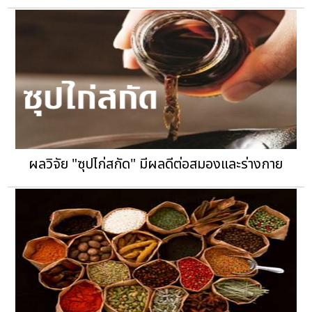
ผลวิจัย "ซุปไก่สกัด" มีผลดีต่อสมองและร่างกาย