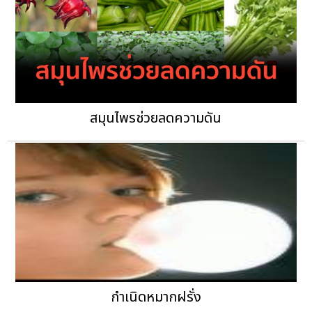
สมุนไพรช่วยลดความดัน
กำเนิดหมากฝรั่ง