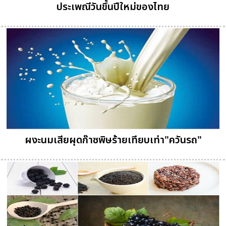
ประเพณีวันขึ้นปีใหม่ของไทย
ผงะนมเสียผุดก๊าซพิษร้ายเทียบเท่า"ควันรถ"