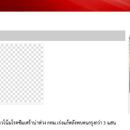
น้มโรคซึมเศร้าน่าห่วง กทม.เร่งแก้หลังพบคนกรุงกว่า 3 แสน