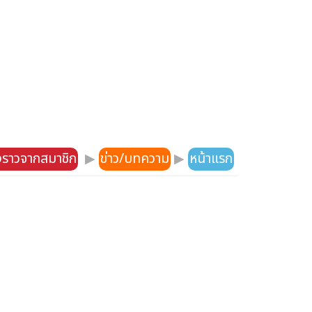
องราวจากสมาชิก
▶
ข่าว/บทความ
▶
หน้าแรก