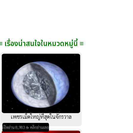
≡ เรื่องน่าสนใจในหมวดหมู่นี้ ≡
เพชรเม็ดใหญ่ที่สุดในจักรวาล
เปิดอ่าน 8,983 ☕ คลิกอ่านเลย